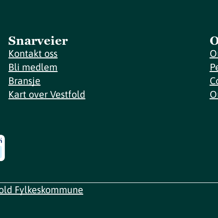
Snarveier
O
Kontakt oss
O
Bli medlem
P
Bransje
C
Kart over Vestfold
O
fold Fylkeskommune