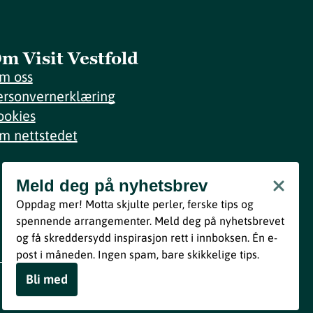
m Visit Vestfold
m oss
ersonvernerklæring
ookies
m nettstedet
Meld deg på nyhetsbrev
Meld deg på nyhetsbrev
Oppdag mer! Motta skjulte perler, ferske tips og
Bli med
spennende arrangementer. Meld deg på nyhetsbrevet
og få skreddersydd inspirasjon rett i innboksen. Én e-
Ved å melde deg inn godtar du våre vilkår i henhold til vår
post i måneden. Ingen spam, bare skikkelige tips.
personvernerklæring
.
Bli med