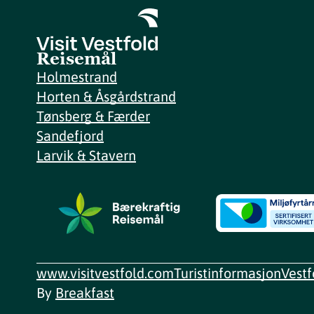
Reisemål
Holmestrand
Horten & Åsgårdstrand
Tønsberg & Færder
Sandefjord
Larvik & Stavern
www.visitvestfold.com
Turistinformasjon
Vest
By
Breakfast