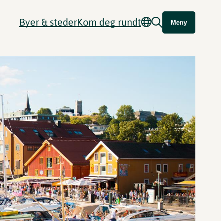
Byer & steder
Kom deg rundt
Meny