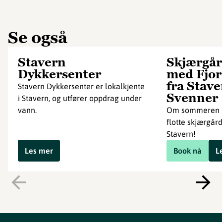
Se også
Stavern
Skjærgår
Dykkersenter
med Fjor
fra Stave
Stavern Dykkersenter er lokalkjente
Svenner
i Stavern, og utfører oppdrag under
vann.
Om sommeren k
flotte skjærgår
Stavern!
Les mer
Book nå
L