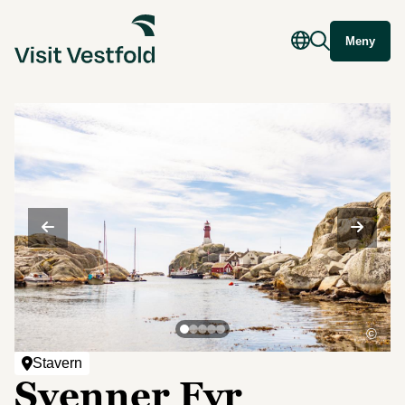
Meny
©
Stavern
Svenner Fyr