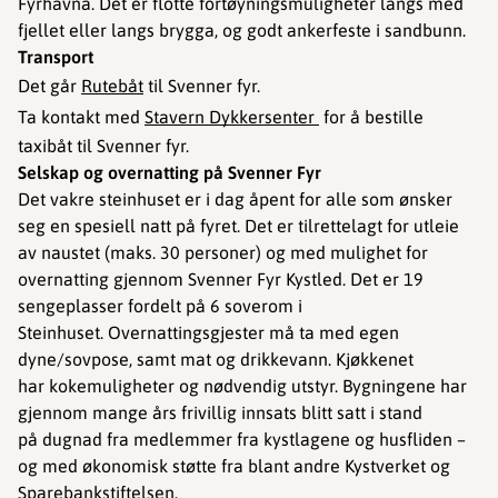
Fyrhavna. Det er flotte fortøyningsmuligheter langs med
fjellet eller langs brygga, og godt ankerfeste i sandbunn.
Transport
Det går
Rutebåt
til Svenner fyr.
Ta kontakt med
Stavern Dykkersenter
for å bestille
taxibåt til Svenner fyr.
Selskap og overnatting på Svenner Fyr
Det vakre steinhuset er i dag åpent for alle som ønsker
seg en spesiell natt på fyret. Det er tilrettelagt for utleie
av naustet (maks. 30 personer) og med mulighet for
overnatting gjennom Svenner Fyr Kystled. Det er 19
sengeplasser fordelt på 6 soverom i
Steinhuset. Overnattingsgjester må ta med egen
dyne/sovpose, samt mat og drikkevann. Kjøkkenet
har kokemuligheter og nødvendig utstyr. Bygningene har
gjennom mange års frivillig innsats blitt satt i stand
på dugnad fra medlemmer fra kystlagene og husfliden –
og med økonomisk støtte fra blant andre Kystverket og
Sparebankstiftelsen.