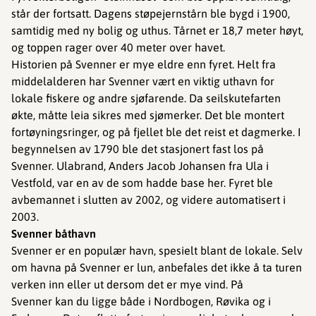
står der fortsatt. Dagens støpejernstårn ble bygd i 1900,
samtidig med ny bolig og uthus. Tårnet er 18,7 meter høyt,
og toppen rager over 40 meter over havet.
Historien på Svenner er mye eldre enn fyret. Helt fra
middelalderen har Svenner vært en viktig uthavn for
lokale fiskere og andre sjøfarende. Da seilskutefarten
økte, måtte leia sikres med sjømerker. Det ble montert
fortøyningsringer, og på fjellet ble det reist et dagmerke. I
begynnelsen av 1790 ble det stasjonert fast los på
Svenner. Ulabrand, Anders Jacob Johansen fra Ula i
Vestfold, var en av de som hadde base her. Fyret ble
avbemannet i slutten av 2002, og videre automatisert i
2003.
Svenner båthavn
Svenner er en populær havn, spesielt blant de lokale. Selv
om havna på Svenner er lun, anbefales det ikke å ta turen
verken inn eller ut dersom det er mye vind. På
Svenner kan du ligge både i Nordbogen, Røvika og i