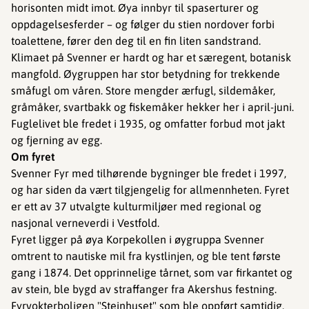
horisonten midt imot. Øya innbyr til spaserturer og
oppdagelsesferder – og følger du stien nordover forbi
toalettene, fører den deg til en fin liten sandstrand.
Klimaet på Svenner er hardt og har et særegent, botanisk
mangfold. Øygruppen har stor betydning for trekkende
småfugl om våren. Store mengder ærfugl, sildemåker,
gråmåker, svartbakk og fiskemåker hekker her i april-juni.
Fuglelivet ble fredet i 1935, og omfatter forbud mot jakt
og fjerning av egg.
Om fyret
Svenner Fyr med tilhørende bygninger ble fredet i 1997,
og har siden da vært tilgjengelig for allmennheten. Fyret
er ett av 37 utvalgte kulturmiljøer med regional og
nasjonal verneverdi i Vestfold.
Fyret ligger på øya Korpekollen i øygruppa Svenner
omtrent to nautiske mil fra kystlinjen, og ble tent første
gang i 1874. Det opprinnelige tårnet, som var firkantet og
av stein, ble bygd av straffanger fra Akershus festning.
Fyrvokterboligen "Steinhuset" som ble oppført samtidig,