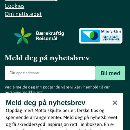
Cookies
Om nettstedet
Meld deg på nyhetsbrev
Bli med
Ved å melde deg inn godtar du våre vilkår i henhold til vår
personvernerklæring
.
www.visitvestfold.com
Meld deg på nyhetsbrev
Turistinformasjon
Oppdag mer! Motta skjulte perler, ferske tips og
Vestfold Fylkeskommune
spennende arrangementer. Meld deg på nyhetsbrevet
By
Breakfast
og få skreddersydd inspirasjon rett i innboksen. Én e-