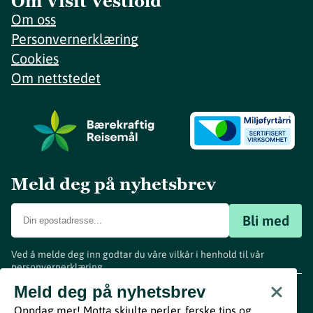
Om Visit Vestfold
Om oss
Personvernerklæring
Cookies
Om nettstedet
Meld deg på nyhetsbrev
Bli med
Ved å melde deg inn godtar du våre vilkår i henhold til vår
personvernerklæring
.
www.visitvestfold.com
Meld deg på nyhetsbrev
Turistinformasjon
Oppdag mer! Motta skjulte perler, ferske tips og