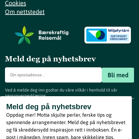
Cookies
Om nettstedet
Meld deg på nyhetsbrev
Bli med
Ved å melde deg inn godtar du våre vilkår i henhold til vår
personvernerklæring
.
www.visitvestfold.com
Meld deg på nyhetsbrev
Turistinformasjon
Oppdag mer! Motta skjulte perler, ferske tips og
Vestfold Fylkeskommune
spennende arrangementer. Meld deg på nyhetsbrevet
By
Breakfast
og få skreddersydd inspirasjon rett i innboksen. Én e-
post i måneden. Ingen spam, bare skikkelige tips.