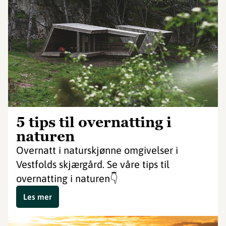
5 tips til overnatting i
naturen
Overnatt i naturskjønne omgivelser i
Vestfolds skjærgård. Se våre tips til
overnatting i naturen👇
Les mer