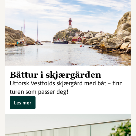
Båttur i skjærgården
Utforsk Vestfolds skjærgård med båt – finn
turen som passer deg!
Les mer