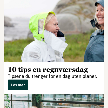
10 tips en regnværsdag
Tipsene du trenger for en dag uten planer.
Les mer