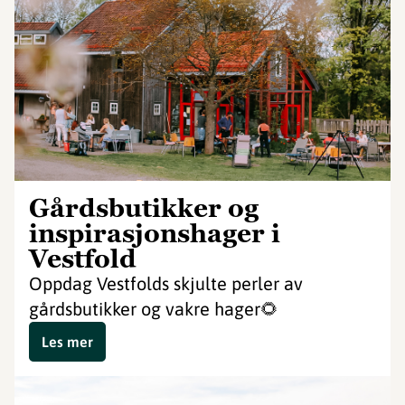
Gårdsbutikker og
inspirasjonshager i
Vestfold
Oppdag Vestfolds skjulte perler av
gårdsbutikker og vakre hager🌻
Les mer