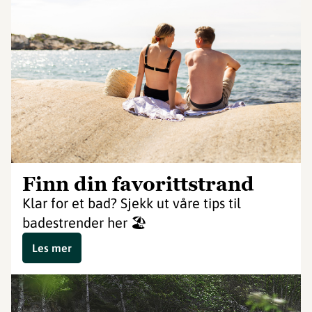
Finn din favorittstrand
Klar for et bad? Sjekk ut våre tips til
badestrender her 🏖️
Les mer