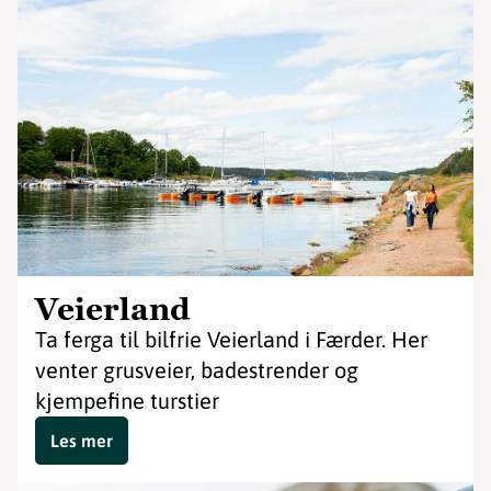
Veierland
Ta ferga til bilfrie Veierland i Færder. Her
venter grusveier, badestrender og
kjempefine turstier
Les mer