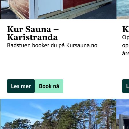
Kur Sauna –
K
Karistranda
Op
Badstuen booker du på Kursauna.no.
op
år
Les mer
Book nå
L