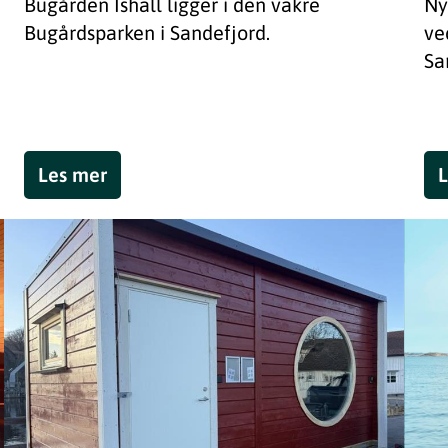
Bugården Ishall ligger i den vakre
Ny
Bugårdsparken i Sandefjord.
ve
Sa
Les mer
L