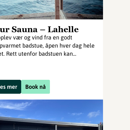
ur Sauna – Lahelle
plev vær og vind fra en godt
pvarmet badstue, åpen hver dag hele
et. Rett utenfor badstuen kan...
es mer
Book nå