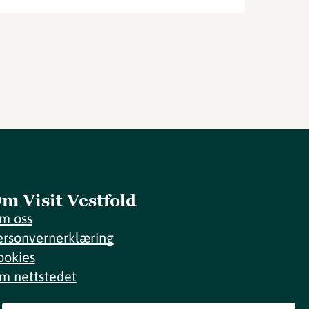
m Visit Vestfold
m oss
ersonvernerklæring
ookies
m nettstedet