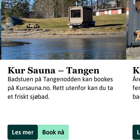
Kur Sauna – Tangen
K
Badstuen på Tangenodden kan bookes
År
på Kursauna.no. Rett utenfor kan du ta
fe
et friskt sjøbad.
ba
Les mer
Book nå
L