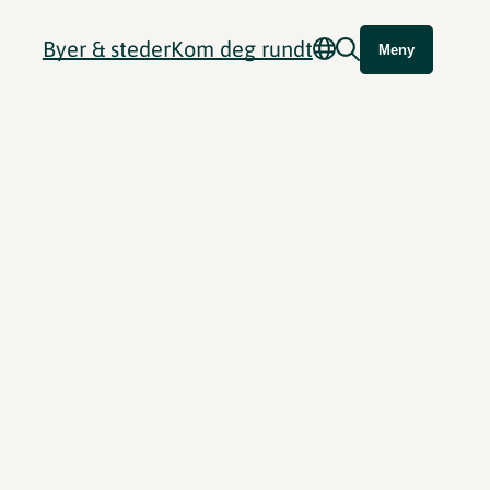
Byer & steder
Kom deg rundt
Meny