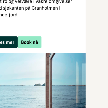
t ro og velvære i vakre omgivelser
d sjøkanten på Granholmen i
ndefjord.
es mer
Book nå