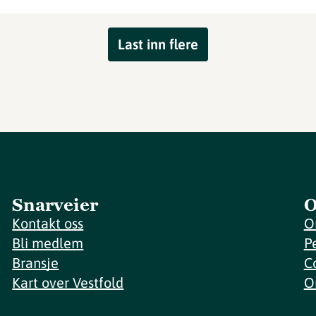
Last inn flere
Snarveier
O
Kontakt oss
O
Bli medlem
P
Bransje
C
Kart over Vestfold
O