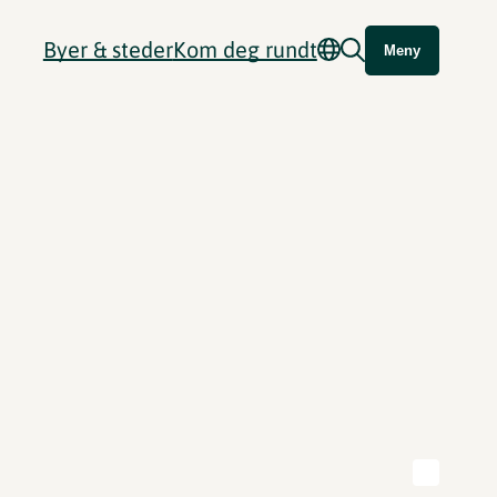
Byer & steder
Kom deg rundt
Meny