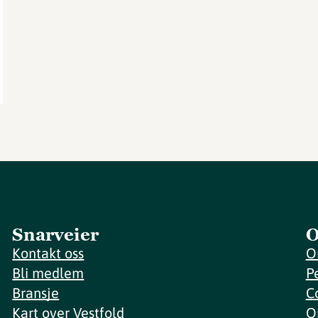
Snarveier
O
Kontakt oss
O
Bli medlem
P
Bransje
C
Kart over Vestfold
O