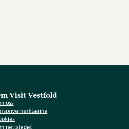
m Visit Vestfold
m oss
ersonvernerklæring
ookies
m nettstedet