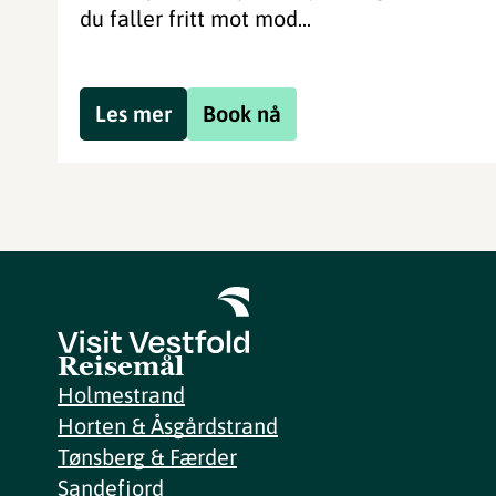
du faller fritt mot mod...
Les mer
Book nå
Reisemål
Holmestrand
Horten & Åsgårdstrand
Tønsberg & Færder
Sandefjord