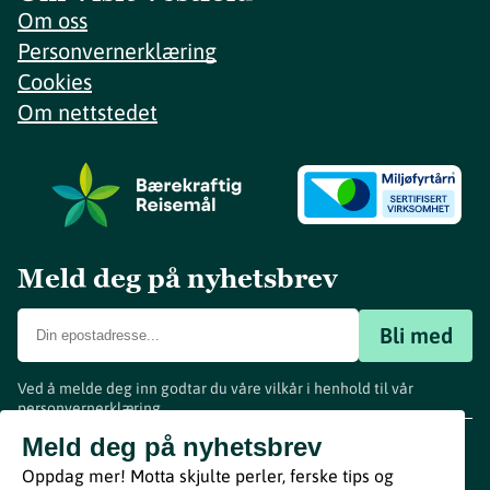
Om oss
Personvernerklæring
Cookies
Om nettstedet
Meld deg på nyhetsbrev
Bli med
Ved å melde deg inn godtar du våre vilkår i henhold til vår
personvernerklæring
.
www.visitvestfold.com
Meld deg på nyhetsbrev
Turistinformasjon
Oppdag mer! Motta skjulte perler, ferske tips og