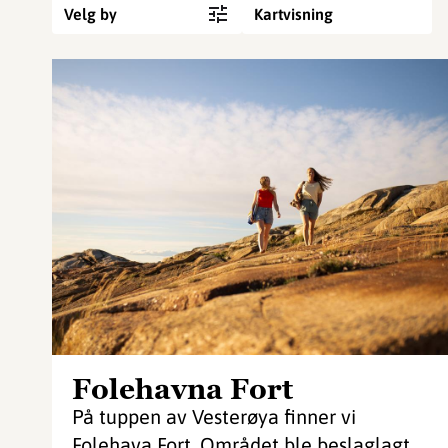
Velg by
Kartvisning
Folehavna Fort
På tuppen av Vesterøya finner vi
Folehava Fort. Området ble beslaglagt