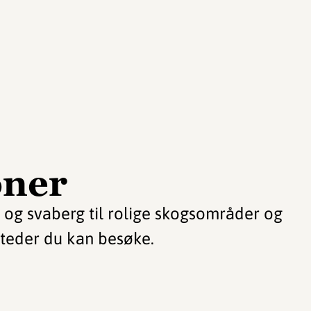
oner
er og svaberg til rolige skogsområder og
l steder du kan besøke.