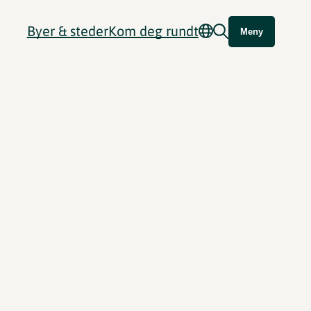
Byer & steder
Kom deg rundt
Meny