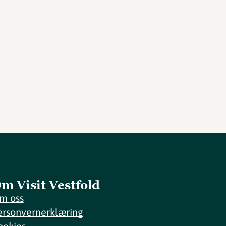
m Visit Vestfold
m oss
ersonvernerklæring