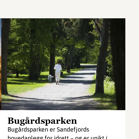
Bugårdsparken
Bugårdsparken er Sandefjords
hovedanlegg for idrett – og er unikt i