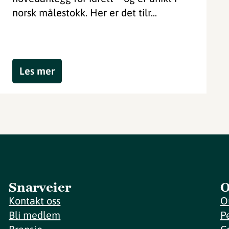
norsk målestokk. Her er det tilr...
Les mer
Snarveier
O
Kontakt oss
O
Bli medlem
P