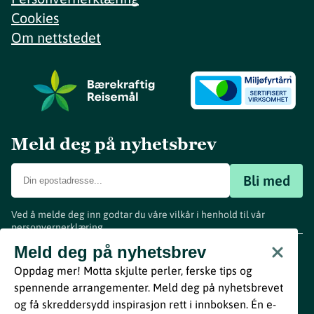
Cookies
Om nettstedet
Meld deg på nyhetsbrev
Bli med
Ved å melde deg inn godtar du våre vilkår i henhold til vår
personvernerklæring
.
www.visitvestfold.com
Meld deg på nyhetsbrev
Turistinformasjon
Oppdag mer! Motta skjulte perler, ferske tips og
Vestfold Fylkeskommune
spennende arrangementer. Meld deg på nyhetsbrevet
By
Breakfast
og få skreddersydd inspirasjon rett i innboksen. Én e-