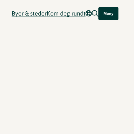
Byer & steder
Kom deg rundt
Meny