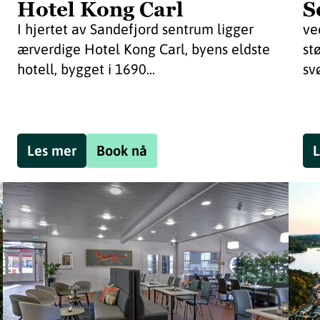
Hotel Kong Carl
S
I hjertet av Sandefjord sentrum ligger
ve
ærverdige Hotel Kong Carl, byens eldste
st
hotell, bygget i 1690...
sv
Les mer
Book nå
L