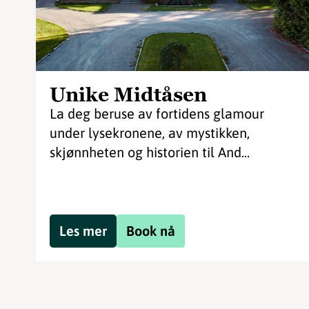
Unike Midtåsen
La deg beruse av fortidens glamour
under lysekronene, av mystikken,
skjønnheten og historien til And...
Les mer
Book nå