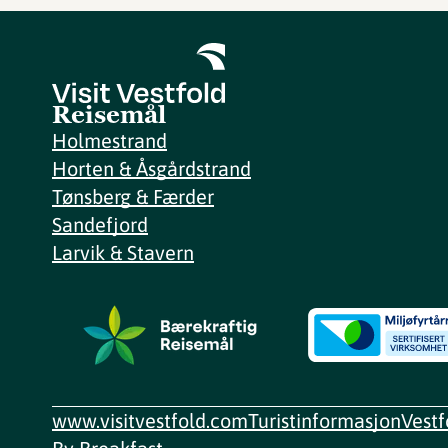
Reisemål
Holmestrand
Horten & Åsgårdstrand
Tønsberg & Færder
Sandefjord
Larvik & Stavern
www.visitvestfold.com
Turistinformasjon
Vest