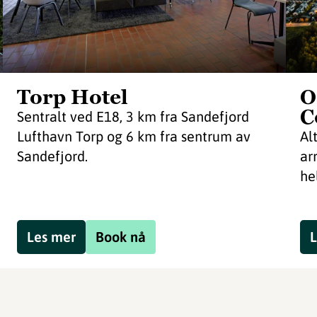
Torp Hotel
O
C
Sentralt ved E18, 3 km fra Sandefjord
Lufthavn Torp og 6 km fra sentrum av
Al
Sandefjord.
ar
he
Les mer
Book nå
L