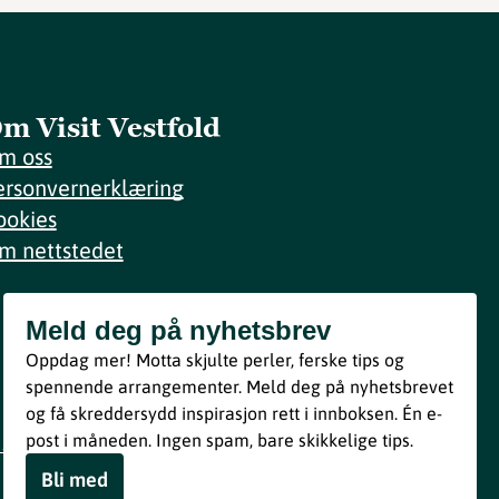
m Visit Vestfold
m oss
ersonvernerklæring
ookies
m nettstedet
Meld deg på nyhetsbrev
Meld deg på nyhetsbrev
Oppdag mer! Motta skjulte perler, ferske tips og
Bli med
spennende arrangementer. Meld deg på nyhetsbrevet
og få skreddersydd inspirasjon rett i innboksen. Én e-
Ved å melde deg inn godtar du våre vilkår i henhold til vår
post i måneden. Ingen spam, bare skikkelige tips.
personvernerklæring
.
Bli med