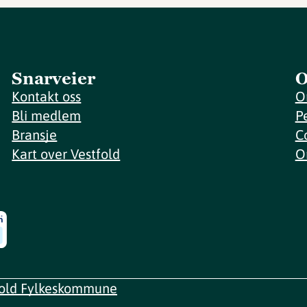
Snarveier
O
Kontakt oss
O
Bli medlem
P
Bransje
C
Kart over Vestfold
O
fold Fylkeskommune