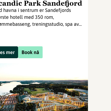
candic Park Sandefjord
d havna i sentrum er Sandefjords
ørste hotell med 350 rom,
ømmebasseng, treningsstudio, spa av...
es mer
Book nå