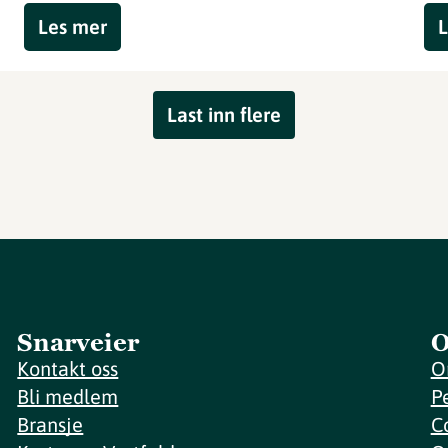
Les mer
L
Last inn flere
Snarveier
O
Kontakt oss
O
Bli medlem
P
Bransje
C