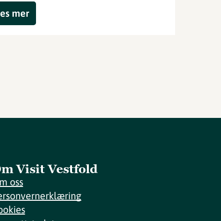
es mer
m Visit Vestfold
m oss
ersonvernerklæring
ookies