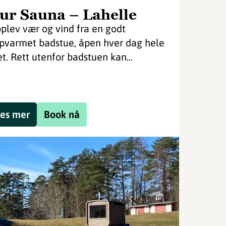
ur Sauna – Lahelle
plev vær og vind fra en godt
pvarmet badstue, åpen hver dag hele
et. Rett utenfor badstuen kan...
es mer
Book nå