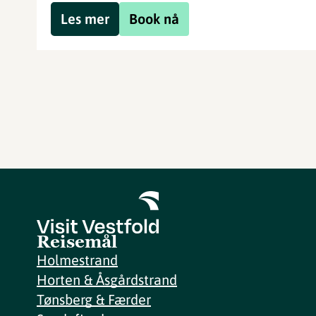
Les mer
Book nå
Reisemål
Holmestrand
Horten & Åsgårdstrand
Tønsberg & Færder