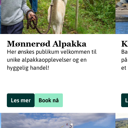
Mønnerød Alpakka
K
Her ønskes publikum velkommen til
Ba
unike alpakkaopplevelser og en
på
hyggelig handel!
et 
Les mer
Book nå
L