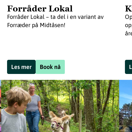
Forråder Lokal
K
Forråder Lokal – ta del i en variant av
Op
Forræder på Midtåsen!
op
år
Les mer
Book nå
L