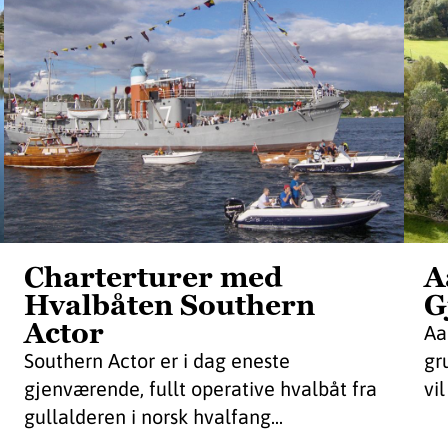
Charterturer med
A
Hvalbåten Southern
G
Actor
Aa
Southern Actor er i dag eneste
gr
gjenværende, fullt operative hvalbåt fra
vil
gullalderen i norsk hvalfang...