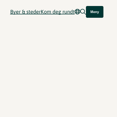
Byer & steder
Kom deg rundt
Meny