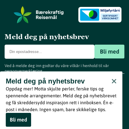
Meld deg på nyhetsbrev
Bli med
Ved å melde deg inn godtar du våre vilkår i henhold til vår
personvernerklæring
.
www.visitvestfold.com
Meld deg på nyhetsbrev
Turistinformasjon
Oppdag mer! Motta skjulte perler, ferske tips og
Vestfold Fylkeskommune
spennende arrangementer. Meld deg på nyhetsbrevet
By
Breakfast
og få skreddersydd inspirasjon rett i innboksen. Én e-
post i måneden. Ingen spam, bare skikkelige tips.
Bli med