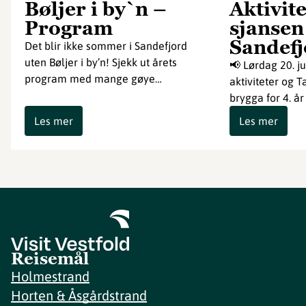
Bøljer i by`n –
Aktivit
Program
sjansen 
Sandefj
Det blir ikke sommer i Sandefjord
uten Bøljer i by’n! Sjekk ut årets
📢 Lørdag 20. j
program med mange gøye…
aktiviteter og T
brygga for 4. år
Les mer
Les mer
Reisemål
Holmestrand
Horten & Åsgårdstrand