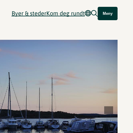
Byer & steder
Kom deg rundt
Meny