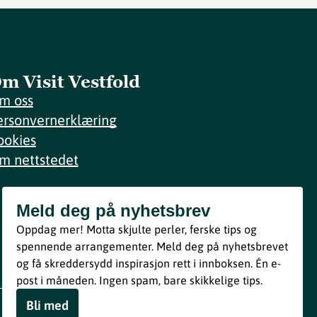
m Visit Vestfold
m oss
ersonvernerklæring
ookies
m nettstedet
Meld deg på nyhetsbrev
Meld deg på nyhetsbrev
Oppdag mer! Motta skjulte perler, ferske tips og
Bli med
spennende arrangementer. Meld deg på nyhetsbrevet
og få skreddersydd inspirasjon rett i innboksen. Én e-
Ved å melde deg inn godtar du våre vilkår i henhold til vår
post i måneden. Ingen spam, bare skikkelige tips.
personvernerklæring
.
Bli med