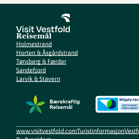
Reisemål
Holmestrand
Horten & Åsgårdstrand
Tønsberg & Færder
Sandefjord
Larvik & Stavern
www.visitvestfold.com
Turistinformasjon
Vest