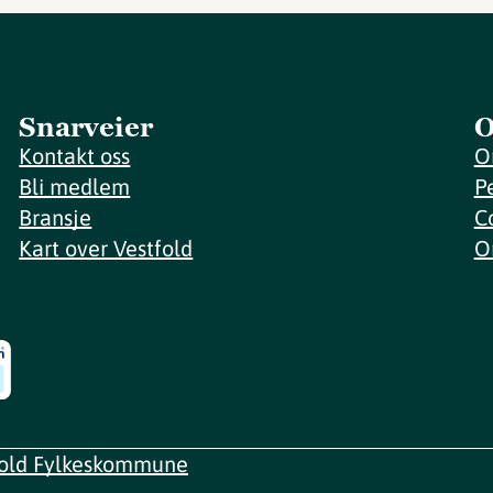
Snarveier
O
Kontakt oss
O
Bli medlem
P
Bransje
C
Kart over Vestfold
O
fold Fylkeskommune