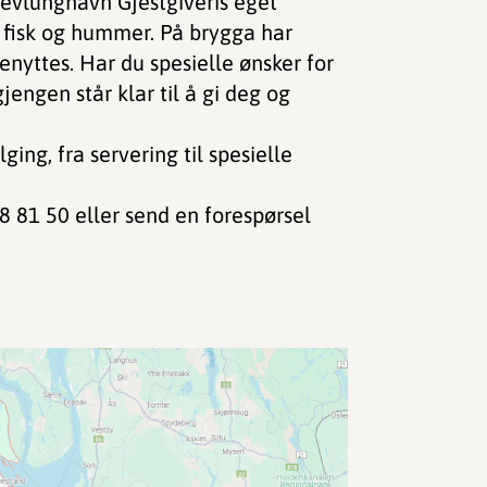
evlunghavn Gjestgiveris eget
, fisk og hummer. På brygga har
nyttes. Har du spesielle ønsker for
gjengen står klar til å gi deg og
ging, fra servering til spesielle
33 18 81 50 eller send en forespørsel