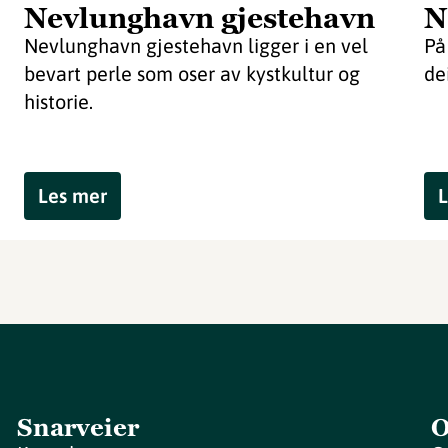
Nevlunghavn gjestehavn
N
Nevlunghavn gjestehavn ligger i en vel
På
bevart perle som oser av kystkultur og
dei
historie.
Les mer
L
Snarveier
O