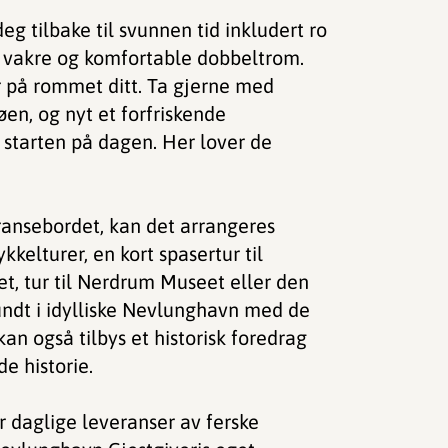
eg tilbake til svunnen tid inkludert ro
5 vakre og komfortable dobbeltrom.
r på rommet ditt. Ta gjerne med
øen, og nyt et forfriskende
 starten på dagen. Her lover de
ansebordet, kan det arrangeres
ykkelturer, en kort spasertur til
t, tur til Nerdrum Museet eller den
rundt i idylliske Nevlunghavn med de
n også tilbys et historisk foredrag
e historie.
r daglige leveranser av ferske