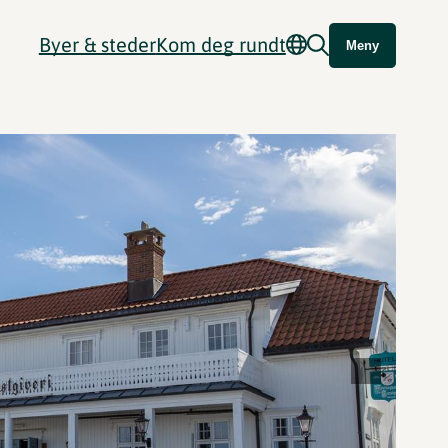
Byer & steder
Kom deg rundt
Meny