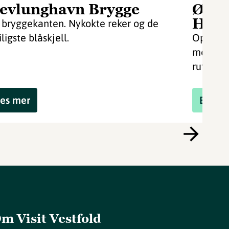
evlunghavn Brygge
Øyho
Helg
 bryggekanten. Nykokte reker og de
ligste blåskjell.
Opplev 
mellom 
rutebåt 
es mer
Book 
m Visit Vestfold