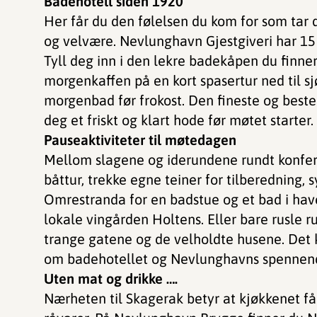
Badehotell siden 1920
Her får du den følelsen du kom for som tar d
og velvære. Nevlunghavn Gjestgiveri har 1
Tyll deg inn i den lekre badekåpen du finne
morgenkaffen på en kort spasertur ned til sj
morgenbad før frokost. Den fineste og beste
deg et friskt og klart hode før møtet starter.
Pauseaktiviteter til møtedagen
Mellom slagene og iderundene rundt konfer
båttur, trekke egne teiner for tilberedning, s
Omrestranda for en badstue og et bad i have
lokale vingården Holtens. Eller bare rusle 
trange gatene og de velholdte husene. Det ka
om badehotellet og Nevlunghavns spennend
Uten mat og drikke ….
Nærheten til Skagerak betyr at kjøkkenet få