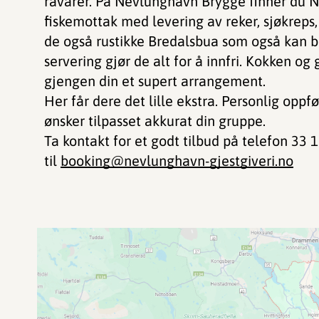
råvarer. På Nevlunghavn Brygge finner du N
fiskemottak med levering av reker, sjøkreps
de også rustikke Bredalsbua som også kan be
servering gjør de alt for å innfri. Kokken og 
gjengen din et supert arrangement.
Her får dere det lille ekstra. Personlig oppføl
ønsker tilpasset akkurat din gruppe.
​​​​Ta kontakt for et godt tilbud på ​​​​telefon 
til
booking@nevlunghavn-gjestgiveri.no