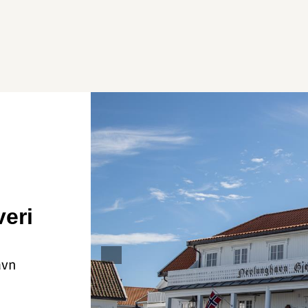
eri
avn