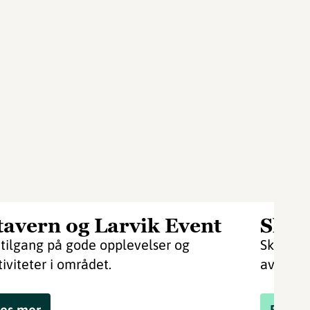
tavern og Larvik Event
Skip
 tilgang på gode opplevelser og
Skippers
tiviteter i området.
av Stave
es mer
Book 