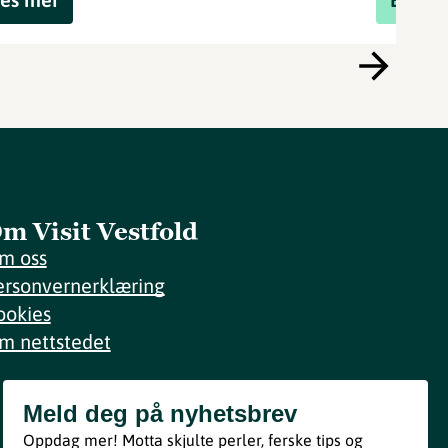
m Visit Vestfold
m oss
ersonvernerklæring
ookies
m nettstedet
Meld deg på nyhetsbrev
Meld deg på nyhetsbrev
Oppdag mer! Motta skjulte perler, ferske tips og
Bli med