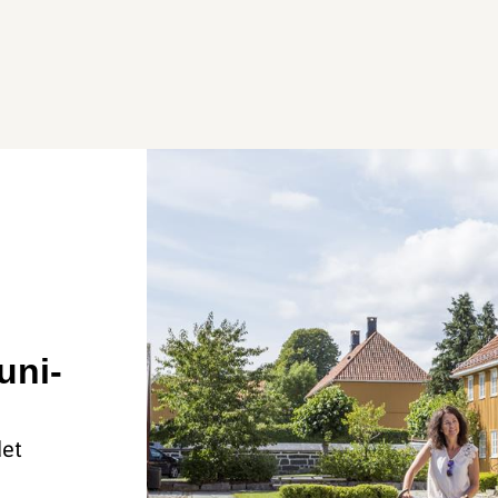
uni-
det