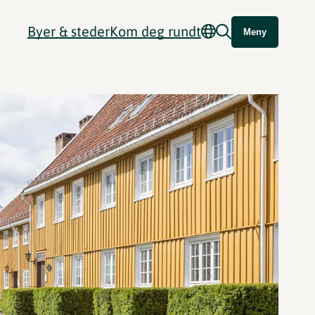
Byer & steder
Kom deg rundt
Meny