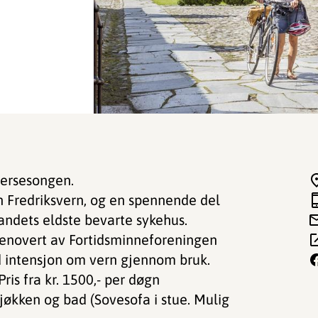
mersesongen.
 Fredriksvern, og en spennende del
landets eldste bevarte sykehus.
g renovert av Fortidsminneforeningen
 intensjon om vern gjennom bruk.
ris fra kr. 1500,- per døgn
jøkken og bad (Sovesofa i stue. Mulig