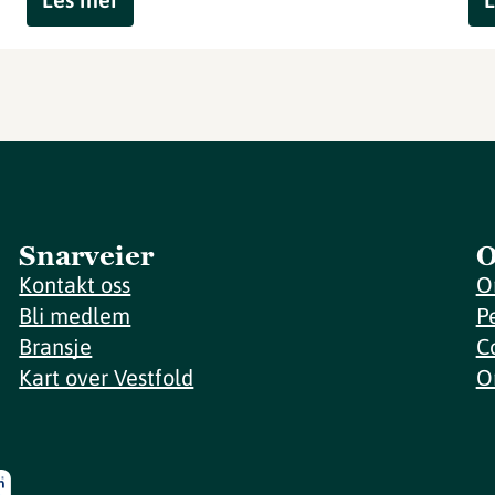
Snarveier
O
Kontakt oss
O
Bli medlem
P
Bransje
C
Kart over Vestfold
O