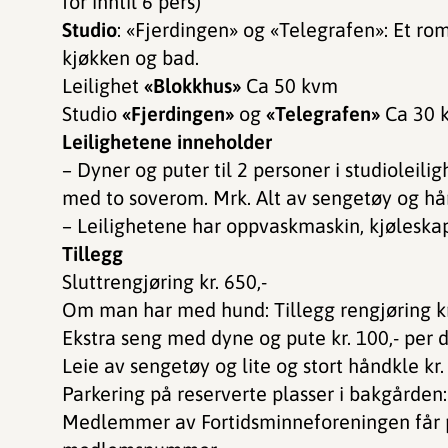
for inntil 6 pers)
Studio
: «Fjerdingen» og «Telegrafen»: Et ro
kjøkken og bad.
Leilighet
«Blokkhus»
Ca 50 kvm
Studio
«Fjerdingen»
og
«Telegrafen»
Ca 30 
Leilighetene inneholder
– Dyner og puter til 2 personer i studioleilig
med to soverom. Mrk. Alt av sengetøy og hå
– Leilighetene har oppvaskmaskin, kjøleska
Tillegg
Sluttrengjøring kr. 650,-
Om man har med hund: Tillegg rengjøring kr
Ekstra seng med dyne og pute kr. 100,- per 
Leie av sengetøy og lite og stort håndkle kr. 
Parkering på reserverte plasser i bakgården: 
Medlemmer av Fortidsminneforeningen får pa