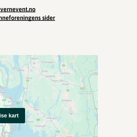
vernevent.no
nneforeningens sider
ise kart