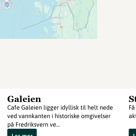
Galeien
S
Cafe Galeien ligger idyllisk til helt nede
Få
ved vannkanten i historiske omgivelser
ak
på Fredriksvern ve...
Les mer
L