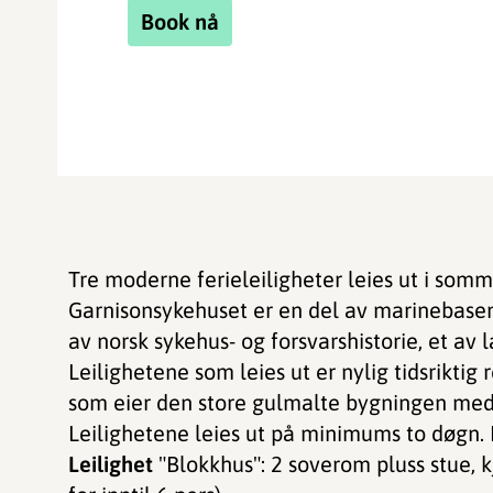
Book nå
Tre moderne ferieleiligheter leies ut i som
Garnisonsykehuset er en del av marinebasen
av norsk sykehus- og forsvarshistorie, et av 
Leilighetene som leies ut er nylig tidsrikti
som eier den store gulmalte bygningen med
Leilighetene leies ut på minimums to døgn. P
Leilighet
"Blokkhus": 2 soverom pluss stue, k