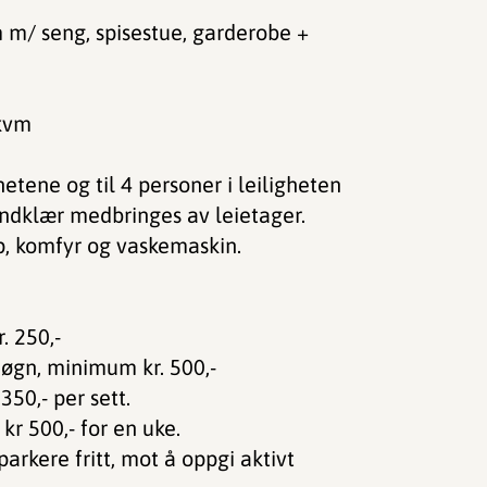
m m/ seng, spisestue, garderobe +
kvm
hetene og til 4 personer i leiligheten
ndklær medbringes av leietager.
p, komfyr og vaskemaskin.
. 250,-
døgn, minimum kr. 500,-
350,- per sett.
kr 500,- for en uke.
rkere fritt, mot å oppgi aktivt