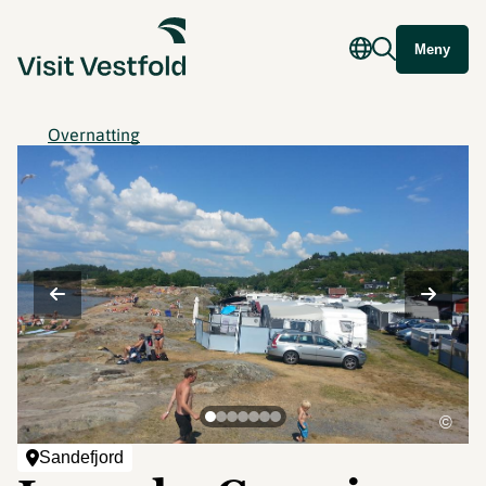
Meny
Overnatting
©
Sandefjord