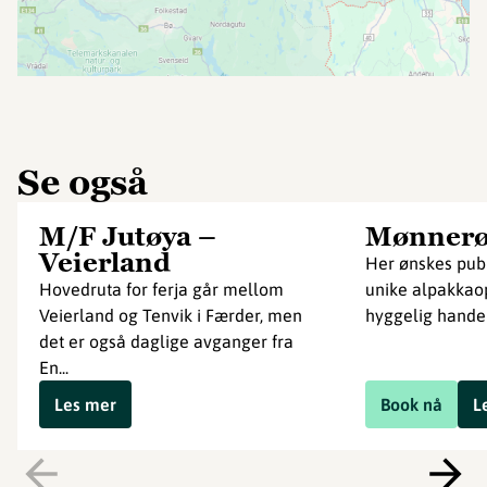
Se også
M/F Jutøya –
Mønnerø
Veierland
Her ønskes pub
Hovedruta for ferja går mellom
unike alpakkao
Veierland og Tenvik i Færder, men
hyggelig hande
det er også daglige avganger fra
En...
Les mer
Book nå
L