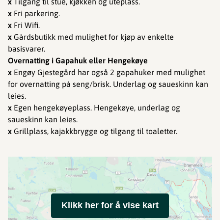
x
Tilgang til stue, kjøkken og uteplass.
x
Fri parkering.
x
Fri Wifi.
x
Gårdsbutikk med mulighet for kjøp av enkelte
basisvarer.
Overnatting i Gapahuk eller Hengekøye
x
Engøy Gjestegård har også 2 gapahuker med mulighet
for overnatting på seng/brisk. Underlag og saueskinn kan
leies.
x
Egen hengekøyeplass. Hengekøye, underlag og
saueskinn kan leies.
x
Grillplass, kajakkbrygge og tilgang til toaletter.
Klikk her for å vise kart