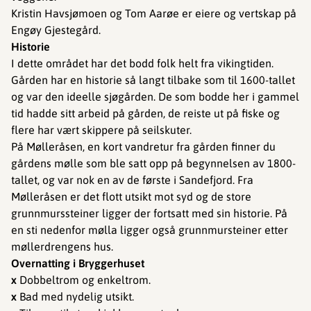
Kristin Havsjømoen og Tom Aarøe er eiere og vertskap på
Engøy Gjestegård.
Historie
I dette området har det bodd folk helt fra vikingtiden.
Gården har en historie så langt tilbake som til 1600-tallet
og var den ideelle sjøgården. De som bodde her i gammel
tid hadde sitt arbeid på gården, de reiste ut på fiske og
flere har vært skippere på seilskuter.
På Mølleråsen, en kort vandretur fra gården finner du
gårdens mølle som ble satt opp på begynnelsen av 1800-
tallet, og var nok en av de første i Sandefjord. Fra
Mølleråsen er det flott utsikt mot syd og de store
grunnmurssteiner ligger der fortsatt med sin historie. På
en sti nedenfor mølla ligger også grunnmursteiner etter
møllerdrengens hus.
Overnatting i Bryggerhuset
x
Dobbeltrom og enkeltrom.
x
Bad med nydelig utsikt.