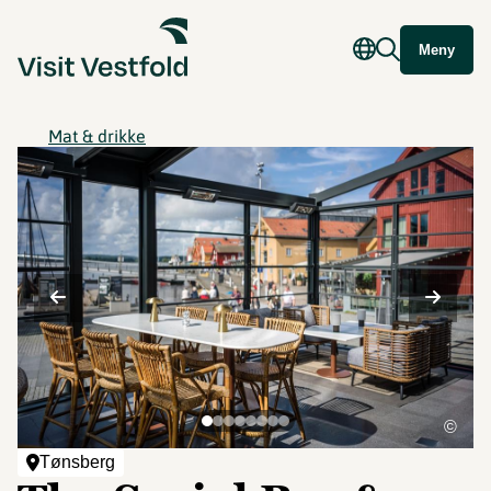
Meny
Mat & drikke
©
Tønsberg