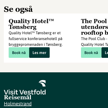
Se også
Quality Hotel™
The Pool
Tønsberg
utendørs
rooftop 
Quality Hotel™ Tønsberg er et
fullservice konferansehotell på
The Pool Club 
bryggepromenaden i Tønsberg.
Quality Hotel T
Book nå
Les mer
Book nå
L
Reisemål
Holmestrand