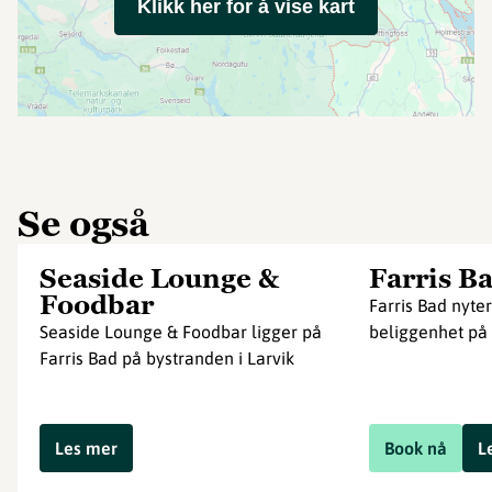
Klikk her for å vise kart
Se også
Seaside Lounge &
Farris B
Foodbar
Farris Bad nyter
Seaside Lounge & Foodbar ligger på
beliggenhet på 
Farris Bad på bystranden i Larvik
Les mer
Book nå
L