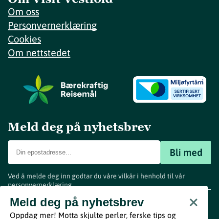
Om oss
Personvernerklæring
Cookies
Om nettstedet
Meld deg på nyhetsbrev
Bli med
Ved å melde deg inn godtar du våre vilkår i henhold til vår
personvernerklæring
.
www.visitvestfold.com
Meld deg på nyhetsbrev
Turistinformasjon
Oppdag mer! Motta skjulte perler, ferske tips og