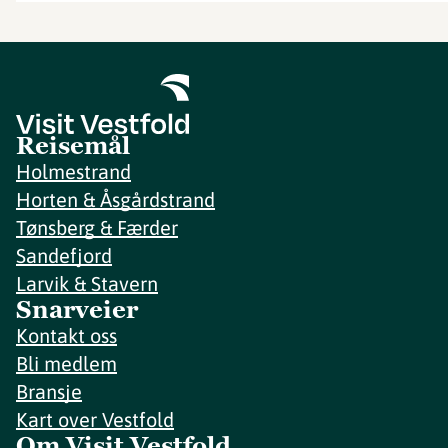
Reisemål
Holmestrand
Horten & Åsgårdstrand
Tønsberg & Færder
Sandefjord
Larvik & Stavern
Snarveier
Kontakt oss
Bli medlem
Bransje
Kart over Vestfold
Om Visit Vestfold