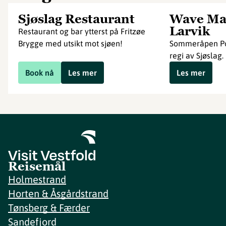
Sjøslag Restaurant
Wave Ma
Larvik
Restaurant og bar ytterst på Fritzøe
Brygge med utsikt mot sjøen!
Sommeråpen Pop
regi av Sjøslag.
Book nå
Les mer
Les mer
Reisemål
Holmestrand
Horten & Åsgårdstrand
Tønsberg & Færder
Sandefjord