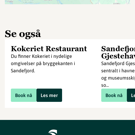
Se også
Kokeriet Restaurant
Sandefjo
Gjesteha
Du finner Kokeriet i nydelige
omgivelser på bryggekanten i
Sandefjord Gjes
Sandefjord.
sentralt i havn
og museumsskip
so...
Book nå
Les mer
Book nå
L