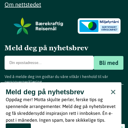
Om nettstedet
Meld deg på nyhetsbrev
Bli med
Ved å melde deg inn godtar du våre vilkår i henhold til vår
personvernerklæring
.
www.visitvestfold.com
Meld deg på nyhetsbrev
Turistinformasjon
Oppdag mer! Motta skjulte perler, ferske tips og
Vestfold Fylkeskommune
spennende arrangementer. Meld deg på nyhetsbrevet
By
Breakfast
og få skreddersydd inspirasjon rett i innboksen. Én e-
post i måneden. Ingen spam, bare skikkelige tips.