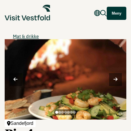
Meny
Mat & drikke
©
Sandefjord