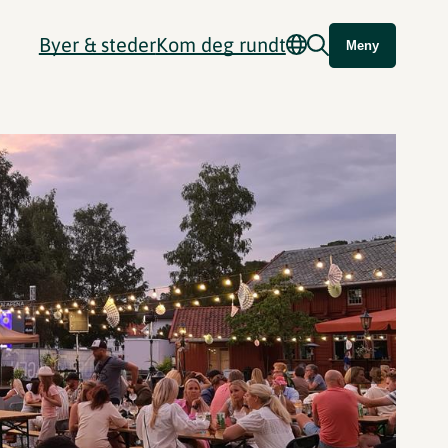
Byer & steder
Kom deg rundt
Meny