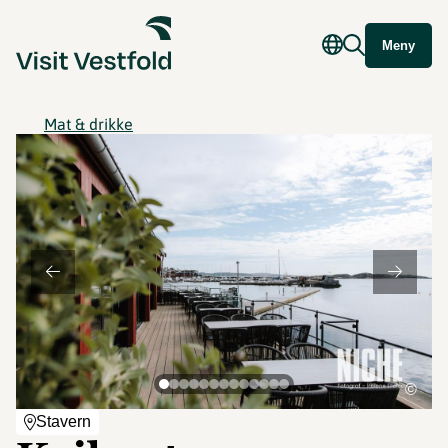
Meny
Mat & drikke
©
Stavern