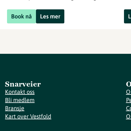
Book nå
Les mer
L
Snarveier
O
Kontakt oss
O
Bli medlem
P
Bransje
C
Kart over Vestfold
O