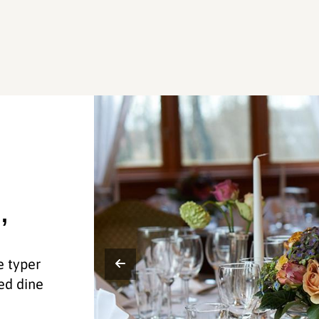
,
e typer
ed dine