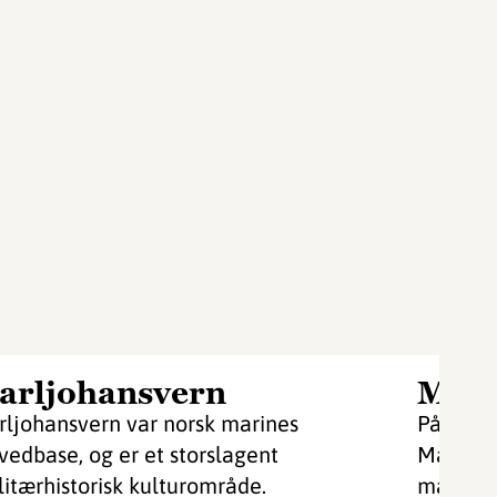
arljohansvern
Mari
rljohansvern var norsk marines
På idyll
vedbase, og er et storslagent
Marinem
litærhistorisk kulturområde.
marinem