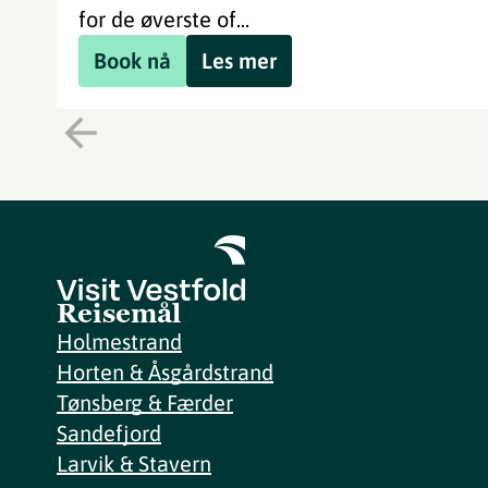
for de øverste of...
Book nå
Les mer
Reisemål
Holmestrand
Horten & Åsgårdstrand
Tønsberg & Færder
Sandefjord
Larvik & Stavern