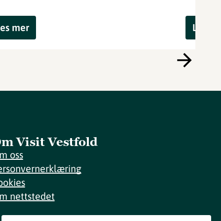
es mer
Les m
m Visit Vestfold
m oss
ersonvernerklæring
ookies
m nettstedet