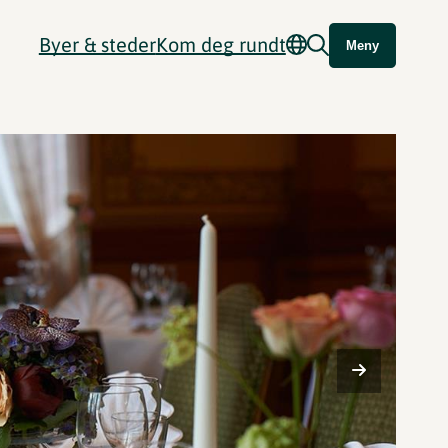
Byer & steder
Kom deg rundt
Meny