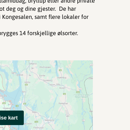
llamiddag, bryllup eller andre private
mot deg og dine gjester. De har
i Kongesalen, samt flere lokaler for
brygges 14 forskjellige ølsorter.
ise kart