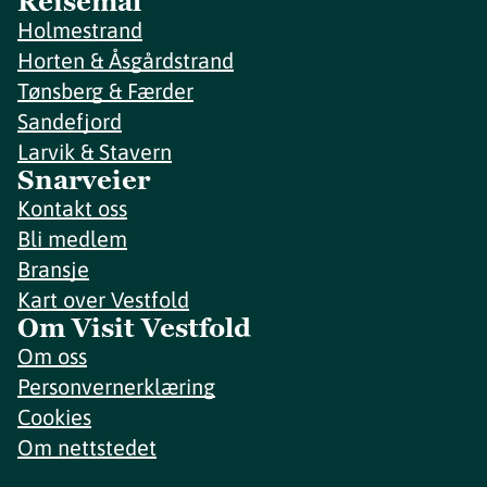
Reisemål
Holmestrand
Horten & Åsgårdstrand
Tønsberg & Færder
Sandefjord
Larvik & Stavern
Snarveier
Kontakt oss
Bli medlem
Bransje
Kart over Vestfold
Om Visit Vestfold
Om oss
Personvernerklæring
Cookies
Om nettstedet