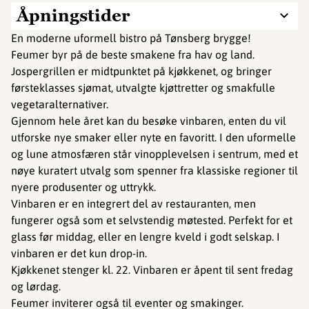
Åpningstider
En moderne uformell bistro på Tønsberg brygge!
Feumer byr på de beste smakene fra hav og land.
Jospergrillen er midtpunktet på kjøkkenet, og bringer
førsteklasses sjømat, utvalgte kjøttretter og smakfulle
vegetaralternativer.
Gjennom hele året kan du besøke vinbaren, enten du vil
utforske nye smaker eller nyte en favoritt. I den uformelle
og lune atmosfæren står vinopplevelsen i sentrum, med et
nøye kuratert utvalg som spenner fra klassiske regioner til
nyere produsenter og uttrykk.
Vinbaren er en integrert del av restauranten, men
fungerer også som et selvstendig møtested. Perfekt for et
glass før middag, eller en lengre kveld i godt selskap. I
vinbaren er det kun drop-in.
Kjøkkenet stenger kl. 22. Vinbaren er åpent til sent fredag
og lørdag.
Feumer inviterer også til eventer og smakinger.