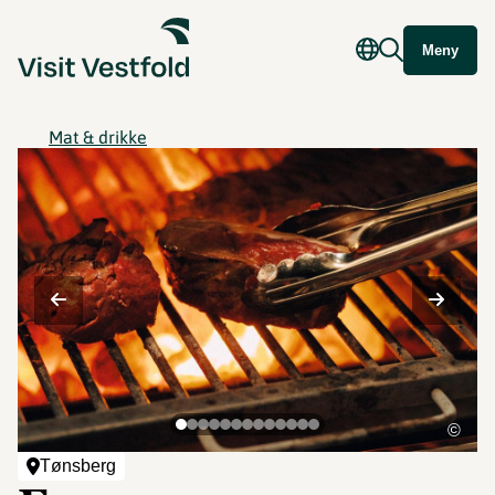
Meny
Mat & drikke
©
Tønsberg