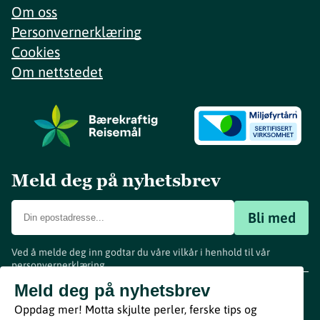
Om oss
Personvernerklæring
Cookies
Om nettstedet
Meld deg på nyhetsbrev
Bli med
Ved å melde deg inn godtar du våre vilkår i henhold til vår
personvernerklæring
.
www.visitvestfold.com
Meld deg på nyhetsbrev
Turistinformasjon
Oppdag mer! Motta skjulte perler, ferske tips og