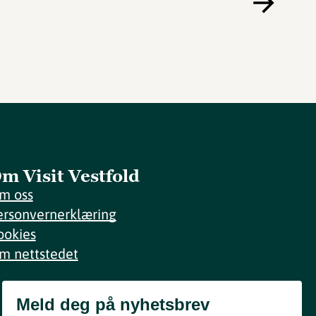
m Visit Vestfold
m oss
ersonvernerklæring
ookies
m nettstedet
Meld deg på nyhetsbrev
Meld deg på nyhetsbrev