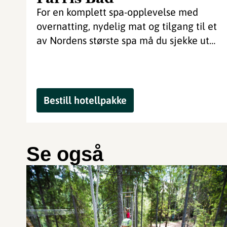
For en komplett spa-opplevelse med
overnatting, nydelig mat og tilgang til et
av Nordens største spa må du sjekke ut
pakkene fra Farris Bad. Velvære i
verdensklasse, panoramautsikt og
avslappende fasiliteter er alltid
inkludert.
Bestill hotellpakke
Se også