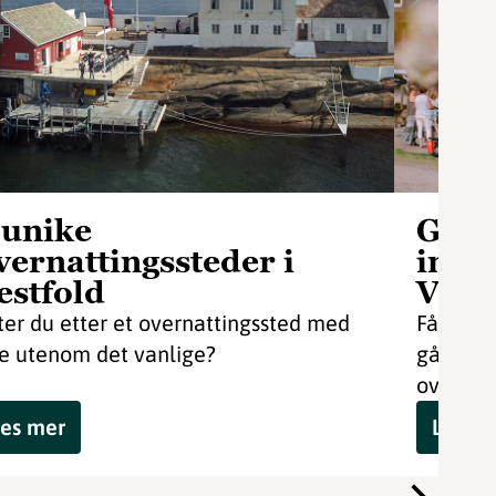
 unike
Gård
vernattingssteder i
insp
estfold
Vest
ter du etter et overnattingssted med
Få med 
e utenom det vanlige?
gårdsbu
oversikt
es mer
Les m