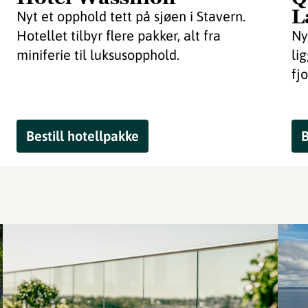
L
Nyt et opphold tett på sjøen i Stavern.
Hotellet tilbyr flere pakker, alt fra
Ny
miniferie til luksusopphold.
li
fj
Bestill hotellpakke
B