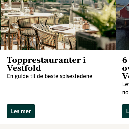
Topprestauranter i
6
Vestfold
o
V
En guide til de beste spisestedene.
Le
no
Les mer
L