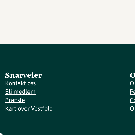
Snarveier
O
Kontakt oss
O
Bli medlem
P
Bransje
C
Kart over Vestfold
O