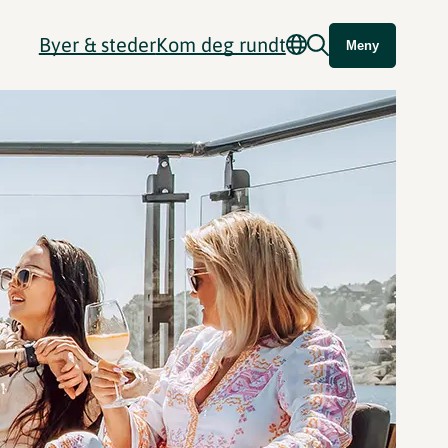
Byer & steder
Kom deg rundt
Meny