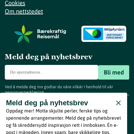
Cookies
Om nettstedet
Meld deg på nyhetsbrev
Bli med
Ved å melde deg inn godtar du våre vilkår i henhold til vår
personvernerklæring
.
www.visitvestfold.com
Meld deg på nyhetsbrev
Turistinformasjon
Oppdag mer! Motta skjulte perler, ferske tips og
Vestfold Fylkeskommune
spennende arrangementer. Meld deg på nyhetsbrevet
By
Breakfast
og få skreddersydd inspirasjon rett i innboksen. Én e-
post i måneden. Ingen spam, bare skikkelige tips.