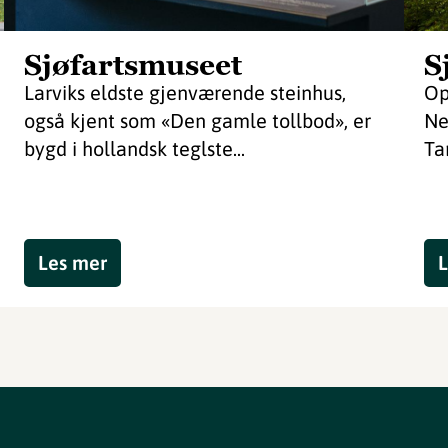
Sjøfartsmuseet
S
Larviks eldste gjenværende steinhus,
Op
også kjent som «Den gamle tollbod», er
Ne
bygd i hollandsk teglste...
Ta
Les mer
L