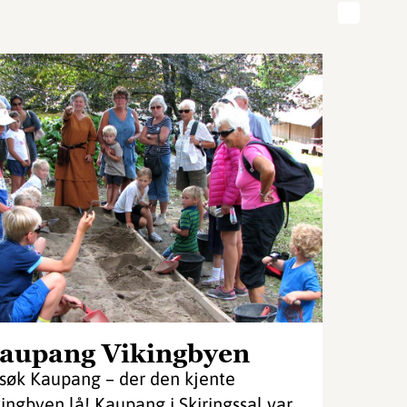
aupang Vikingbyen
søk Kaupang – der den kjente
kingbyen lå! Kaupang i Skiringssal var