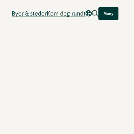
Byer & steder
Kom deg rundt
Meny