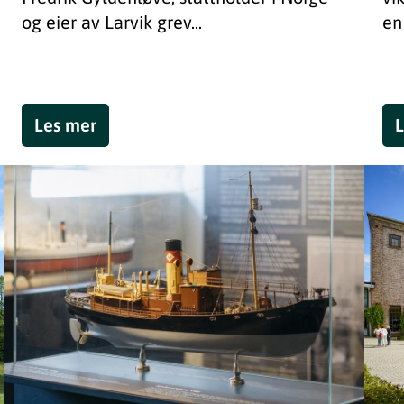
og eier av Larvik grev...
en
Les mer
L