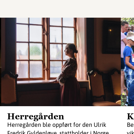
Herregården
K
Herregården ble oppført for den Ulrik
Be
Fredrik Gyldenløve, stattholder i Norge
vi