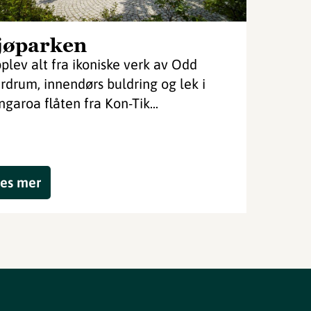
jøparken
plev alt fra ikoniske verk av Odd
rdrum, innendørs buldring og lek i
ngaroa flåten fra Kon-Tik...
es mer