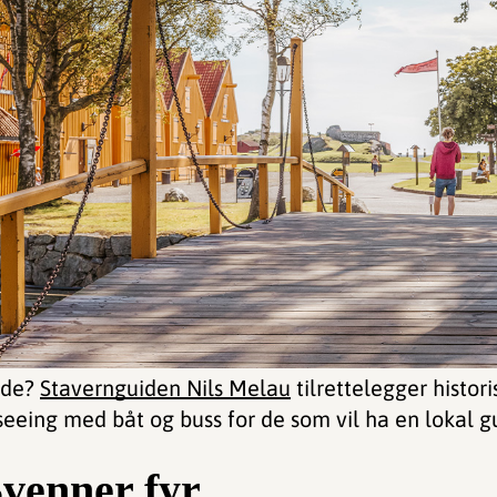
bde?
Stavernguiden Nils Melau
tilrettelegger histor
seeing med båt og buss for de som vil ha en lokal g
Svenner fyr