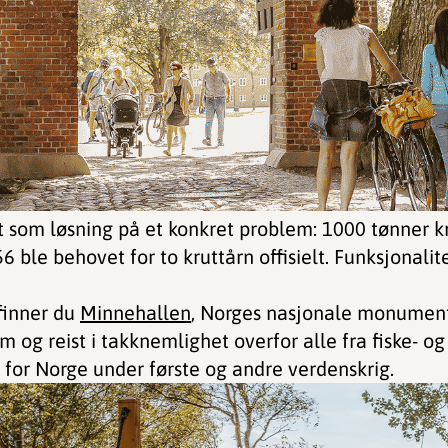
 som løsning på et konkret problem: 1000 tønner kru
756 ble behovet for to kruttårn offisielt. Funksjonali
 finner du
Minnehallen
, Norges nasjonale monument 
 og reist i takknemlighet overfor alle fra fiske- o
te for Norge under første og andre verdenskrig.