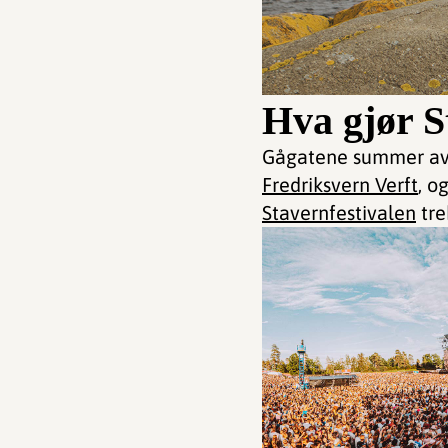
Hva gjør S
Gågatene summer av l
Fredriksvern Verft
, o
Stavernfestivalen
tre