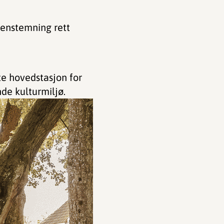
denstemning rett
ste hovedstasjon for
de kulturmiljø.