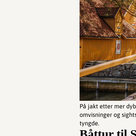
På jakt etter mer dy
omvisninger og sight
tyngde.
Båttur til 