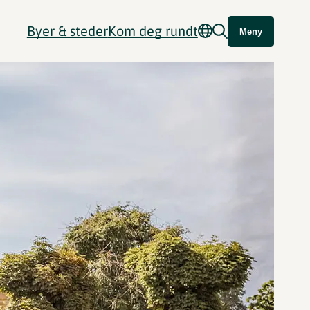
Byer & steder
Kom deg rundt
Meny