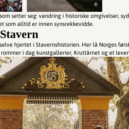
©
©
om setter seg: vandring i historiske omgivelser, sy
t som alltid er innen synsrekkevidde.
 Stavern
selve hjertet i Stavernshistorien. Her lå Norges før
rommer i dag kunstgallerier, Kruttårnet og et leven