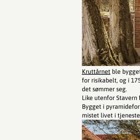
Kruttårnet
ble bygget
for risikabelt, og i 1
det sømmer seg.
Like utenfor Stavern
Bygget i pyramideform
mistet livet i tjenes