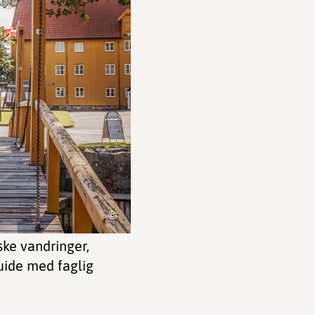
©
iske vandringer,
uide med faglig