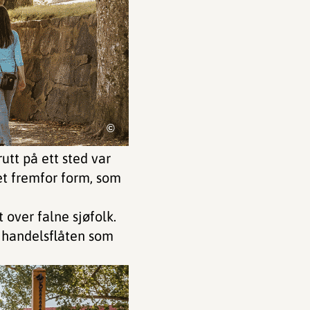
©
tt på ett sted var
tet fremfor form, som
over falne sjøfolk.
g handelsflåten som