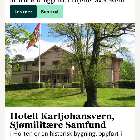
med unik beliggenhet i hjertet av Stavern.
Les mer
Book nå
Hotell Karljohansvern,
Sjømilitære Samfund
i Horten er en historisk bygning, oppført i