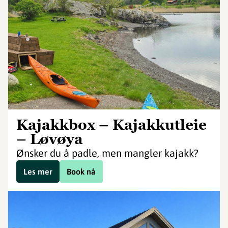
Kajakkbox – Kajakkutleie
– Løvøya
Ønsker du å padle, men mangler kajakk?
Les mer
Book nå