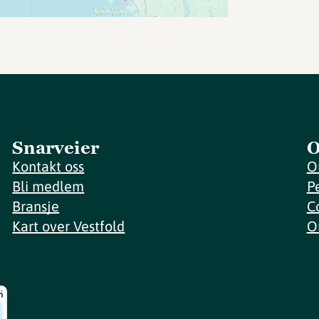
Snarveier
O
Kontakt oss
O
Bli medlem
P
Bransje
C
Kart over Vestfold
O