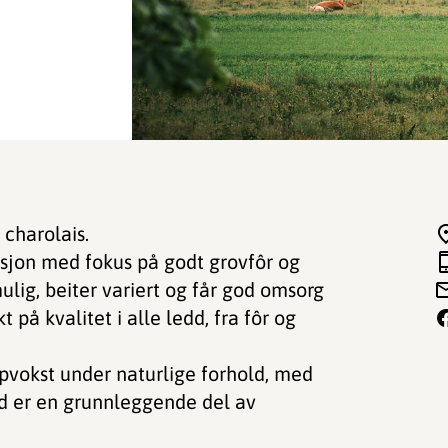
 charolais.
jon med fokus på godt grovfôr og
lig, beiter variert og får god omsorg
på kvalitet i alle ledd, fra fôr og
ppvokst under naturlige forhold, med
rd er en grunnleggende del av