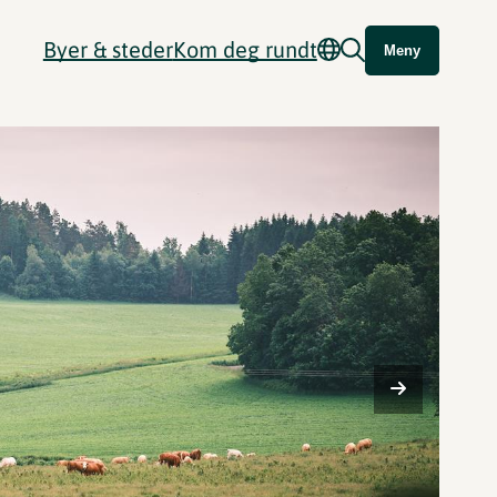
Byer & steder
Kom deg rundt
Meny