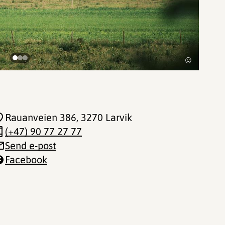
©
Rauanveien 386
, 3270 Larvik
(+47) 90 77 27 77
Send e-post
Facebook