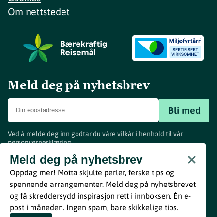
Om nettstedet
Meld deg på nyhetsbrev
Bli med
Ved å melde deg inn godtar du våre vilkår i henhold til vår
personvernerklæring
.
www.visitvestfold.com
Meld deg på nyhetsbrev
Turistinformasjon
Oppdag mer! Motta skjulte perler, ferske tips og
Vestfold Fylkeskommune
spennende arrangementer. Meld deg på nyhetsbrevet
By
Breakfast
og få skreddersydd inspirasjon rett i innboksen. Én e-
post i måneden. Ingen spam, bare skikkelige tips.