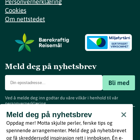
Personvernerklæring
Cookies
Om nettstedet
Meld deg på nyhetsbrev
Bli med
Ved å melde deg inn godtar du våre vilkår i henhold til vår
personvernerklæring
.
www.visitvestfold.com
Meld deg på nyhetsbrev
Turistinformasjon
Oppdag mer! Motta skjulte perler, ferske tips og
Vestfold Fylkeskommune
spennende arrangementer. Meld deg på nyhetsbrevet
By
Breakfast
og få skreddersydd inspirasjon rett i innboksen. Én e-