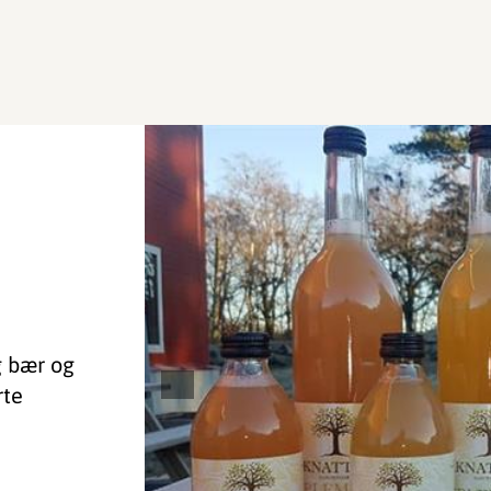
g bær og
rte