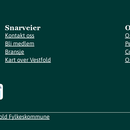
Snarveier
O
Kontakt oss
O
Bli medlem
P
Bransje
C
Kart over Vestfold
O
fold Fylkeskommune