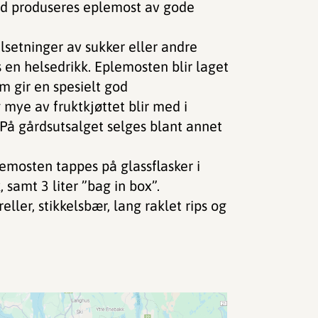
ård produseres eplemost av gode
lsetninger av sukker eller andre
 en helsedrikk. Eplemosten blir laget
m gir en spesielt god
 mye av fruktkjøttet blir med i
 På gårdsutsalget selges blant annet
lemosten tappes på glassflasker i
 samt 3 liter ”bag in box”.
ller, stikkelsbær, lang raklet rips og