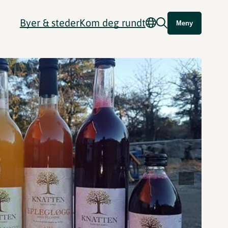
Byer & steder
Kom deg rundt
Meny