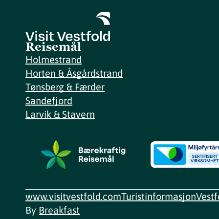
Reisemål
Holmestrand
Horten & Åsgårdstrand
Tønsberg & Færder
Sandefjord
Larvik & Stavern
www.visitvestfold.com
Turistinformasjon
Vest
By
Breakfast