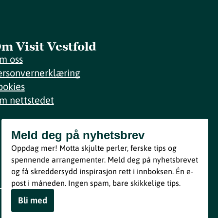
m Visit Vestfold
m oss
ersonvernerklæring
ookies
m nettstedet
Meld deg på nyhetsbrev
Meld deg på nyhetsbrev
Oppdag mer! Motta skjulte perler, ferske tips og
Bli med
spennende arrangementer. Meld deg på nyhetsbrevet
og få skreddersydd inspirasjon rett i innboksen. Én e-
Ved å melde deg inn godtar du våre vilkår i henhold til vår
post i måneden. Ingen spam, bare skikkelige tips.
personvernerklæring
.
Bli med