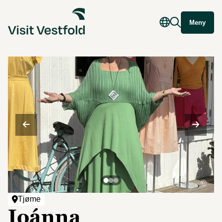
Meny
©
Tjøme
Ioánna