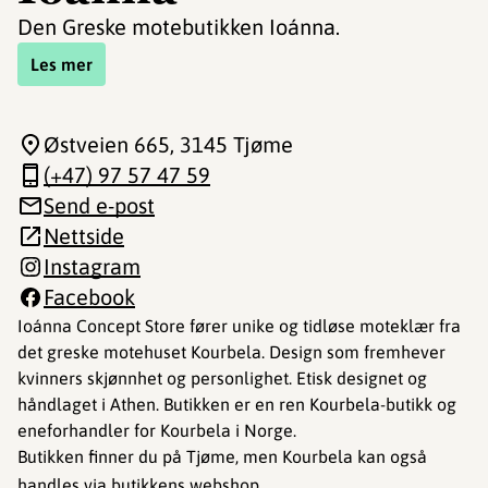
Den Greske motebutikken Ioánna.
Les mer
Østveien 665
, 3145 Tjøme
(+47) 97 57 47 59
Send e-post
Nettside
Instagram
Facebook
Ioánna Concept Store fører unike og tidløse moteklær fra
det greske motehuset Kourbela. Design som fremhever
kvinners skjønnhet og personlighet. Etisk designet og
håndlaget i Athen. Butikken er en ren Kourbela-butikk og
eneforhandler for Kourbela i Norge.
Butikken finner du på Tjøme, men Kourbela kan også
handles via butikkens
webshop.