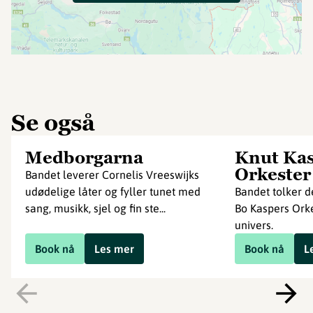
Se også
Medborgarna
Knut Ka
Orkester
Bandet leverer Cornelis Vreeswijks
udødelige låter og fyller tunet med
Bandet tolker d
sang, musikk, sjel og fin ste...
Bo Kaspers Ork
univers.
Book nå
Les mer
Book nå
L