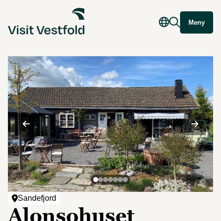
Meny
©
Sandefjord
Alonsohuset