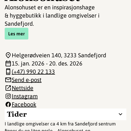
Alonsohuset er en inspirasjonshage
& hyggebutikk i landlige omgivelser i
Sandefjord.
Les mer
Helgerødveien 140
, 3233 Sandefjord
15. jan. 2026 - 20. des. 2026
(+47) 990 22 133
Send e-post
Nettside
Instagram
Facebook
Tider
I landlige omgivelser ca 4 km fra Sandefjord sentrum
finner du en liten perle – Alonsohuset, en