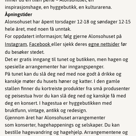
inspirasjonshage, en hyggebutikk, en kulturarena.
Åpningstider
Alonsohuset har åpent torsdager 12-18 og søndager 12-15
hele året, med noen få unntak.
For oppdatert informasjon; følg gjerne Alonsohuset på
Instagram
,
Facebook
eller sjekk deres
egne nettsider
før
du besøker stedet.
Det er gratis inngang til tunet og butikken, men hagen og
spesielle arrangementer har inngangspenger.
På tunet kan du slå deg ned med noe godt å drikke og
kanskje møter du husets høner og katter. I den gamle
stallen finner du kortreiste produkter fra små produsenter
og peisestua hvor du kan slå deg ned og kanskje få med
deg en konsert. I hagestua er hyggebutikken med
bruktfunn, vintage, antikk og redesign.
Gjennom året har Alonsohuset arrangementer
som konserter, hagehappenings og selskaper. Du kan
bestille hagevandring og hagehjelp. Arrangementene og