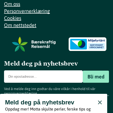
Om oss
Personvernerklæring
Cookies
Om nettstedet
Meld deg på nyhetsbrev
Bli med
Ved å melde deg inn godtar du våre vilkår i henhold til vår
personvernerklæring
.
www.visitvestfold.com
Meld deg på nyhetsbrev
Turistinformasjon
Oppdag mer! Motta skjulte perler, ferske tips og