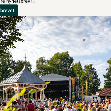
re nyhetsbrev?⤵️
sbrevet