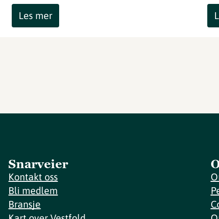
Les mer
L
Snarveier
O
Kontakt oss
O
Bli medlem
P
Bransje
C
Kart over Vestfold
O