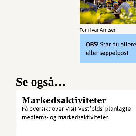
Tom Ivar Arntsen
OBS
! Står du alle
eller søppelpost.
Se også…
Markedsaktiviteter
Få oversikt over Visit Vestfolds’ planlagte
medlems- og markedsaktiviteter.