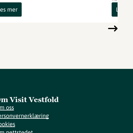
es mer
Les m
m Visit Vestfold
m oss
ersonvernerklæring
ookies
m nettstedet