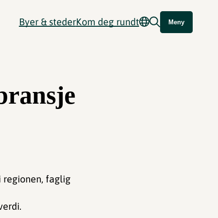
Byer & steder
Kom deg rundt
Meny
bransje
i regionen, faglig
verdi.