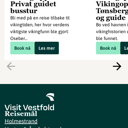
Privat guidet
Vikingop
busstur
Tønsberg
og guide
Bli med på en reise tilbake til
vikingtiden, her hvor verdens
Bo ved havnen 
viktigste vikingfunn ble gjort:
vikinghistorien
Oseber...
ble funnet.
Book nå
Les mer
Book nå
L
Reisemål
Holmestrand