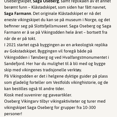
Osebergskipet,
Saga Oseberg
, samt replikaen av et annet
berømt funn – Klåstadskipet, som siden har fått navnet,
Saga Farmann
. Det originale Klåstadskipet er nå det
eneste vikingskipet du kan se på museum i Norge, og det
befinner seg på Slottsfjellsmuseet. Saga Oseberg og Saga
Farmann er å se på Vikingodden hele året – bortsett fra
når de er på tokt.
I 2021 startet også byggingen av en arkeologisk replika
av Gokstadskipet. Byggingen vil foregå både på
Vikingodden i Tønsberg og ved Hvalfangstmonumentet i
Sandefjord. Her har du mulighet til å bli med og bygge
skip med vikingenes tradisjonelle verktøy.
På Vikingodden er det i helgene dyktige guider på plass
som gladelig forteller om Vestfolds vikinghistorie, og de
kan bestilles også til andre tider.
Kiosk med suvenirer og gaveartikler.
Oseberg Vikingarv tilbyr vikingaktiviteter og turer med
vikingskipet Saga Oseberg for grupper fra 10-300
personer!