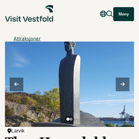
Meny
Attraksjoner
©
Larvik