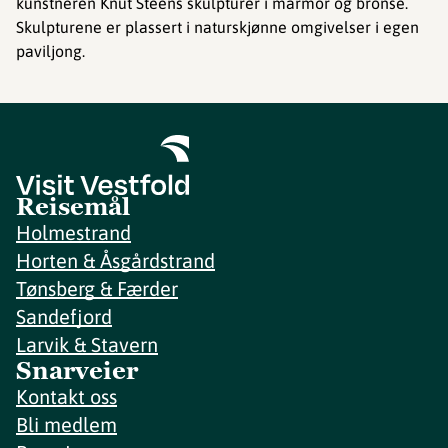
kunstneren Knut Steens skulpturer i marmor og bronse.
Skulpturene er plassert i naturskjønne omgivelser i egen
paviljong.
Reisemål
Holmestrand
Horten & Åsgårdstrand
Tønsberg & Færder
Sandefjord
Larvik & Stavern
Snarveier
Kontakt oss
Bli medlem