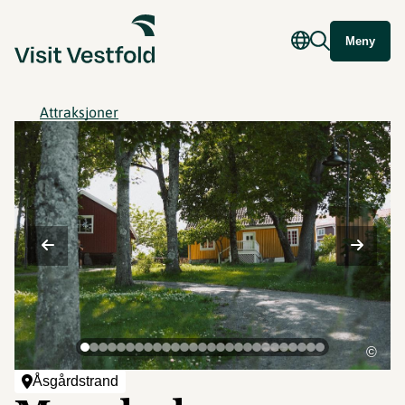
Meny
Attraksjoner
©
Åsgårdstrand