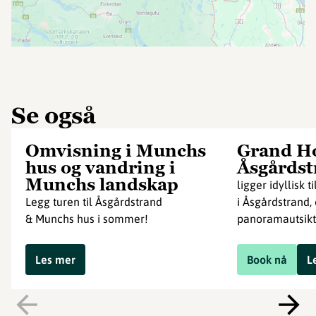
Se også
Omvisning i Munchs
Grand Ho
hus og vandring i
Åsgårdst
Munchs landskap
ligger idyllisk
Legg turen til Åsgårdstrand
i Åsgårdstrand,
& Munchs hus i sommer!
panoramautsikt
Les mer
Book nå
L