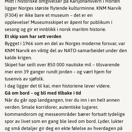
Midt i historiske omgivelser på Karljohansvern i Horten
ligger Norges største flytende kulturminne. KNM Narvik
(F304) er ikke bare et museum – det er en
opplevelse! Museumsskipet er åpent for publikum i
sesong og gir et innblikk i norsk maritim historie.
Et skip som har sett verden
Bygget i 1966 som en del av Norges moderne forsvar, var
KNM Narvik en viktig del av NATO-samarbeidet under den
kalde krigen.
Skipet har seilt over 850 000 nautiske mil – tilsvarende
mer enn 39 ganger rundt jorden – og vært hjem for
tusenvis av sjøfolk.
I dag ligger det til kai, men historiene lever videre.
Gå om bord – og bli med tilbake i tid
Når du går opp landgangen, trer du inn i en helt annen
verden. Smale korridorer, autentiske lugarer,
kommandorom og messeområder bærer fortsatt tydelige
spor av livet som en gang ble levd om bord. Lyder, lukter
og små detaljer gir deg en ekte følelse av hverdagen på