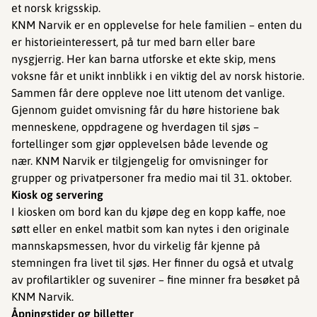
et norsk krigsskip.
KNM Narvik er en opplevelse for hele familien – enten du
er historieinteressert, på tur med barn eller bare
nysgjerrig. Her kan barna utforske et ekte skip, mens
voksne får et unikt innblikk i en viktig del av norsk historie.
Sammen får dere oppleve noe litt utenom det vanlige.
Gjennom guidet omvisning får du høre historiene bak
menneskene, oppdragene og hverdagen til sjøs –
fortellinger som gjør opplevelsen både levende og
nær. KNM Narvik er tilgjengelig for omvisninger for
grupper og privatpersoner fra medio mai til 31. oktober.
Kiosk og servering
I kiosken om bord kan du kjøpe deg en kopp kaffe, noe
søtt eller en enkel matbit som kan nytes i den originale
mannskapsmessen, hvor du virkelig får kjenne på
stemningen fra livet til sjøs. Her finner du også et utvalg
av profilartikler og suvenirer – fine minner fra besøket på
KNM Narvik.
Åpningstider og billetter