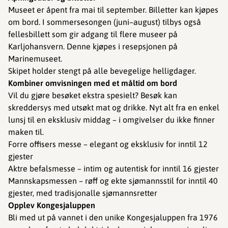
Museet er åpent fra mai til september. Billetter kan kjøpes
om bord. I sommersesongen (juni–august) tilbys også
fellesbillett som gir adgang til flere museer på
Karljohansvern. Denne kjøpes i resepsjonen på
Marinemuseet.
Skipet holder stengt på alle bevegelige helligdager.
Kombiner omvisningen med et måltid om bord
Vil du gjøre besøket ekstra spesielt? Besøk kan
skreddersys med utsøkt mat og drikke. Nyt alt fra en enkel
lunsj til en eksklusiv middag – i omgivelser du ikke finner
maken til.
Forre offisers messe – elegant og eksklusiv for inntil 12
gjester
Aktre befalsmesse – intim og autentisk for inntil 16 gjester
Mannskapsmessen – røff og ekte sjømannsstil for inntil 40
gjester, med tradisjonalle sjømannsretter
Opplev Kongesjaluppen
Bli med ut på vannet i den unike Kongesjaluppen fra 1976