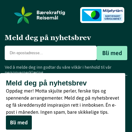
Meld deg på nyhetsbrev
Bli med
Ved å melde deg inn godtar du våre vilkår i henhold til vår
personvernerklæring
.
www.visitvestfold.com
Meld deg på nyhetsbrev
Turistinformasjon
Oppdag mer! Motta skjulte perler, ferske tips og
Vestfold Fylkeskommune
spennende arrangementer. Meld deg på nyhetsbrevet
By
Breakfast
og få skreddersydd inspirasjon rett i innboksen. Én e-
post i måneden. Ingen spam, bare skikkelige tips.
Bli med