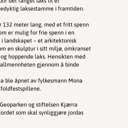
lir det fanget laks til et
vedyktig laksestamme i framtiden.
 132 meter lang, med et fritt spenn
m er mulig for frie spenn i en
 i landskapet – et arkitektonisk
m en skulptur i sitt miljø, omkranset
r og hoppende laks. Hensikten med
or allmennheten gjennom å binde
rua ble åpnet av fylkesmann Mona
foldfestspillene.
 Geoparken og stiftelsen Kjærra
jordet som skal synliggjøre jordas