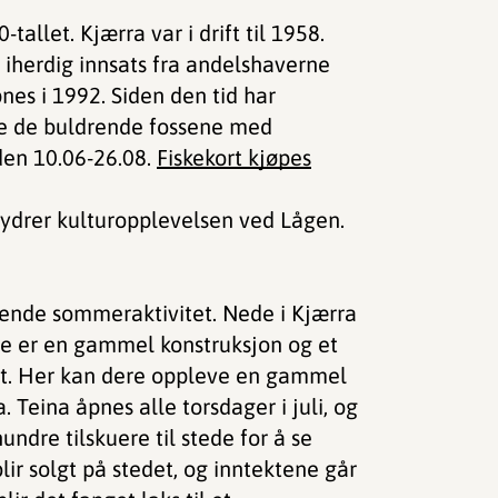
tallet. Kjærra var i drift til 1958.
r iherdig innsats fra andelshaverne
es i 1992. Siden den tid har
ve de buldrende fossene med
oden 10.06-26.08.
Fiskekort kjøpes
drer kulturopplevelsen ved Lågen.
ende sommeraktivitet. Nede i Kjærra
tte er en gammel konstruksjon og et
llet. Her kan dere oppleve en gammel
. Teina åpnes alle torsdager i juli, og
ndre tilskuere til stede for å se
lir solgt på stedet, og inntektene går