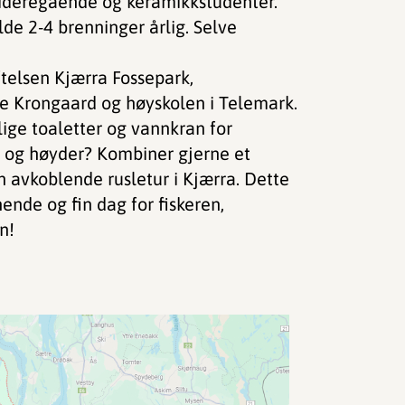
videregående og keramikkstudenter.
de 2-4 brenninger årlig. Selve
telsen Kjærra Fossepark,
le Krongaard og høyskolen i Telemark.
lige toaletter og vannkran for
t og høyder? Kombiner gjerne et
avkoblende rusletur i Kjærra. Dette
ende og fin dag for fiskeren,
n!