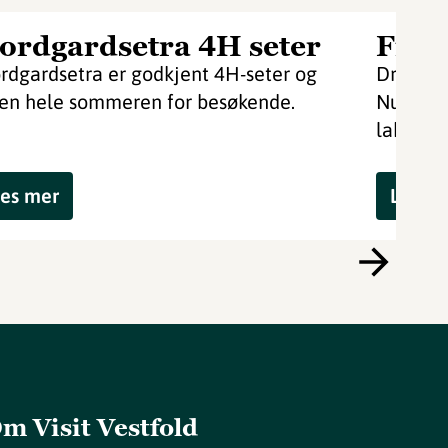
ordgardsetra 4H seter
Fisk
rdgardsetra er godkjent 4H-seter og
Drømmer
en hele sommeren for besøkende.
Numedal
lakseelv
es mer
Les m
m Visit Vestfold