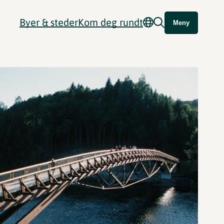
Byer & steder
Kom deg rundt
Meny