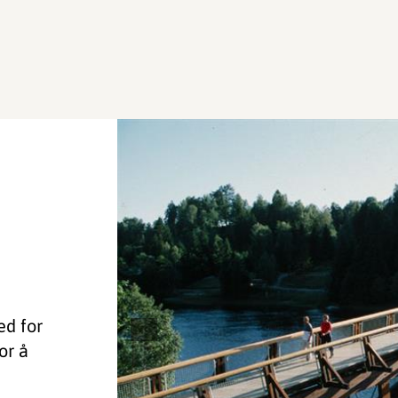
ed for
or å