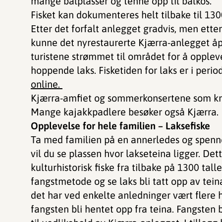
mange bålplasser og tenne opp til bålkos.
Fisket kan dokumenteres helt tilbake til 1300-
Etter det forfalt anlegget gradvis, men ette
kunne det nyrestaurerte Kjærra-anlegget åpn
turistene strømmet til området for å opple
hoppende laks. Fisketiden for laks er i peri
online.
Kjærra-amfiet og sommerkonsertene som kry
Mange kajakkpadlere besøker også Kjærra.
Opplevelse for hele familien – Laksefiske
Ta med familien på en annerledes og spenn
vil du se plassen hvor lakseteina ligger. De
kulturhistorisk fiske fra tilbake på 1300 ta
fangstmetode og se laks bli tatt opp av teina
det har ved enkelte anledninger vært flere hu
fangsten bli hentet opp fra teina. Fangsten b