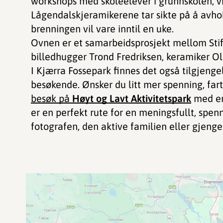
workshops med skoleelever i grunnskolen, 
Lågendalskjeramikerene tar sikte på å avhol
brenningen vil vare inntil en uke.
Ovnen er et samarbeidsprosjekt mellom Stif
billedhugger Trond Fredriksen, keramiker O
I Kjærra Fossepark finnes det også tilgjenge
besøkende. Ønsker du litt mer spenning, far
besøk på
Høyt og Lavt Aktivitetspark
med en 
er en perfekt rute for en meningsfullt, spenn
fotografen, den aktive familien eller gjenge