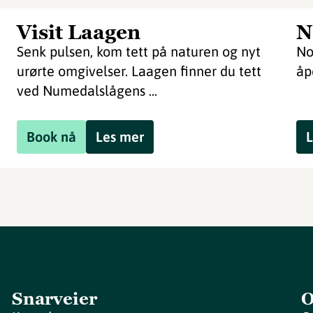
Visit Laagen
N
Senk pulsen, kom tett på naturen og nyt
No
urørte omgivelser. Laagen finner du tett
åp
ved Numedalslågens ...
Book nå
Les mer
L
Snarveier
O