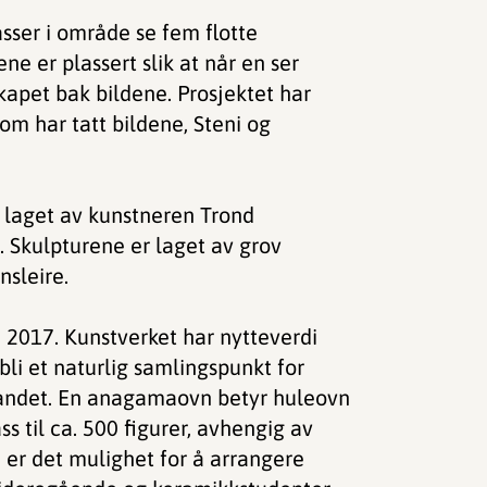
sser i område se fem flotte
ne er plassert slik at når en ser
apet bak bildene. Prosjektet har
m har tatt bildene, Steni og
r laget av kunstneren Trond
k. Skulpturene er laget av grov
nsleire.
en 2017. Kunstverket har nytteverdi
li et naturlig samlingspunkt for
landet. En anagamaovn betyr huleovn
s til ca. 500 figurer, avhengig av
 er det mulighet for å arrangere