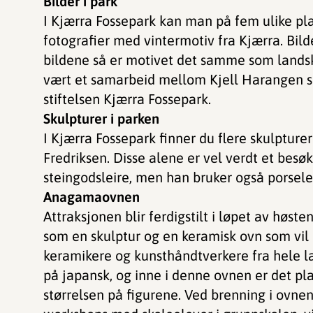
Bilder i park
I Kjærra Fossepark kan man på fem ulike pla
fotografier med vintermotiv fra Kjærra. Bilde
bildene så er motivet det samme som landsk
vært et samarbeid mellom Kjell Harangen so
stiftelsen Kjærra Fossepark.
Skulpturer i parken
I Kjærra Fossepark finner du flere skulpture
Fredriksen. Disse alene er vel verdt et besø
steingodsleire, men han bruker også porsele
Anagamaovnen
Attraksjonen blir ferdigstilt i løpet av høst
som en skulptur og en keramisk ovn som vil b
keramikere og kunsthåndtverkere fra hele 
på japansk, og inne i denne ovnen er det plas
størrelsen på figurene. Ved brenning i ovnen