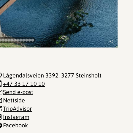
©
Lågendalsveien 3392
, 3277 Steinsholt
+47 33 17 10 10
Send e-post
Nettside
TripAdvisor
Instagram
Facebook