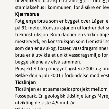
til vedlikehold av Kjærra-anlegget. I tillegg b
stamlaksehus i kommunen, for å sikre en le
Kjærrabrua
Fotgjengerbrua som er bygget over Lågen er
på 91 meter. Konstruksjonen utfordrer det so
trekonstruksjon. Brua danner en vakker linje
mesterverk, en konstruksjon som fremstår so
som den er av skog, fosser, vassdragsminne
brua er å utvikle et unikt vassdragsmiljø f
begge sidene av elva sammen.
Prosjektet ble påbegynt høsten 2000, og b
Røkke den 5.juli 2001 i forbindelse med Vest
Tidslinjen
Tidslinjen er et samarbeidsprosjekt mellom
Fossepark. En geologisk tidslinje langs Myre
utvikling de siste 4,5 mrd. år.