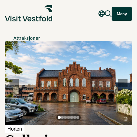
Meny
Attraksjoner
©
Horten