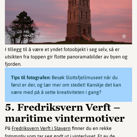
©
I tillegg til å være et yndet fotoobjekt i seg selv, så er
utsikten fra toppen gir flotte panoramabilder av byen og
fjorden.
Tips til fotografen:
Besøk Slottsfjellmuseet når du
først er der, og lær mer om stedet! Kanskje det kan
være med på å sette kreativiteten i gang?
5. Fredriksvern Verft –
maritime vintermotiver
På
Fredriksvern Verft i Stavern
finner du en rekke
fotomotiv som tar seg godt ut i vinterlyset. Et av de