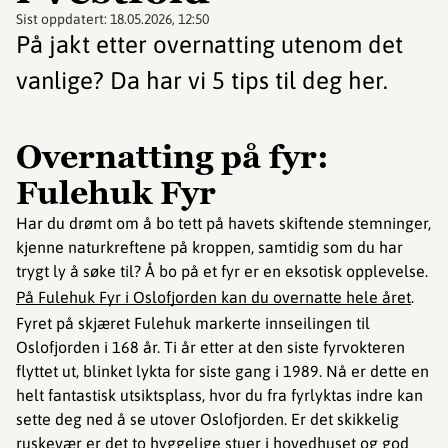
Sist oppdatert:
18.05.2026, 12:50
På jakt etter overnatting utenom det
vanlige? Da har vi 5 tips til deg her.
Overnatting på fyr:
Fulehuk Fyr
Har du drømt om å bo tett på havets skiftende stemninger,
kjenne naturkreftene på kroppen, samtidig som du har
trygt ly å søke til? Å bo på et fyr er en eksotisk opplevelse.
På Fulehuk Fyr i Oslofjorden kan du overnatte hele året
.
Fyret på skjæret Fulehuk markerte innseilingen til
Oslofjorden i 168 år. Ti år etter at den siste fyrvokteren
flyttet ut, blinket lykta for siste gang i 1989. Nå er dette en
helt fantastisk utsiktsplass, hvor du fra fyrlyktas indre kan
sette deg ned å se utover Oslofjorden. Er det skikkelig
ruskevær er det to hyggelige stuer i hovedhuset og god