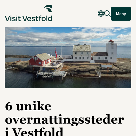
Meny
6 unike
overnattingssteder
i Vestfold