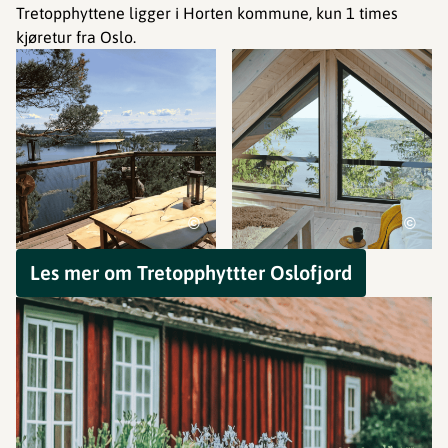
Tretopphyttene ligger i Horten kommune, kun 1 times
kjøretur fra Oslo.
©
©
Les mer om Tretopphyttter Oslofjord