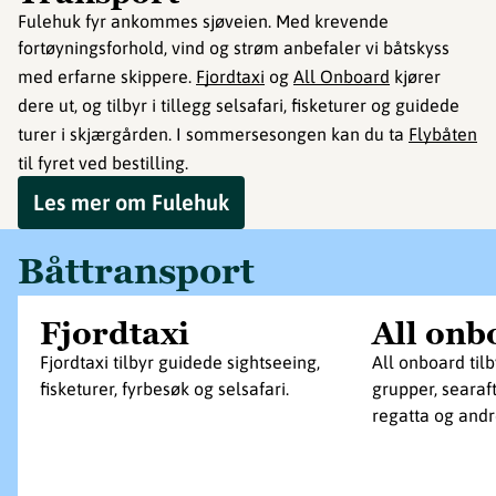
Fulehuk fyr ankommes sjøveien. Med krevende
fortøyningsforhold, vind og strøm anbefaler vi båtskyss
med erfarne skippere.
Fjordtaxi
og
All Onboard
kjører
dere ut, og tilbyr i tillegg selsafari, fisketurer og guidede
turer i skjærgården. I sommersesongen kan du ta
Flybåten
til fyret ved bestilling.
Les mer om Fulehuk
Båttransport
Fjordtaxi
All onb
Fjordtaxi tilbyr guidede sightseeing,
All onboard tilb
fisketurer, fyrbesøk og selsafari.
grupper, searaft
regatta og and