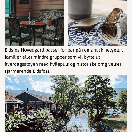
©
©
Eidsfos Hovedgård passer for par på romantisk helgetur,
familier eller mindre grupper som vil bytte ut
hverdagsstøyen med hvilepuls og historiske omgivelser i
sjarmerende Eidsfoss.